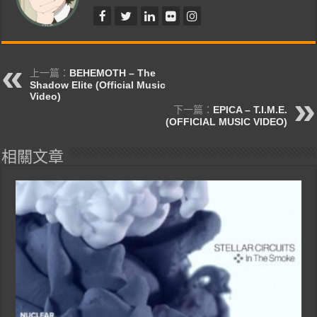
上一篇：
BEHEMOTH – The
Shadow Elite (Official Music
Video)
下一篇：
EPICA – T.I.M.E.
(OFFICIAL MUSIC VIDEO)
相關文章