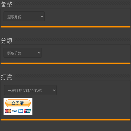
彙整
彙
整
分類
分
類
打賞