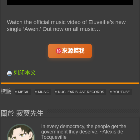
Watch the official music video of Eluveitie’s new
single ‘Awen.’ Out now on all music…
來源摸我
列印本文
標籤
METAL
MUSIC
NUCLEAR BLAST RECORDS
YOUTUBE
關於 寂寞先生
In every democracy, the people get the
government they deserve. ~Alexis de
Tocqueville