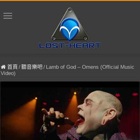
首頁
/
聽音樂吧
/
Lamb of God – Omens (Official Music
Video)