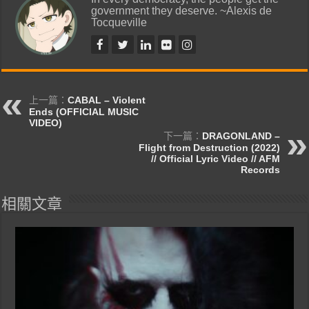
government they deserve. ~Alexis de
Tocqueville
上一篇：
CABAL – Violent
Ends (OFFICIAL MUSIC
VIDEO)
下一篇：
DRAGONLAND –
Flight from Destruction (2022)
// Official Lyric Video // AFM
Records
相關文章