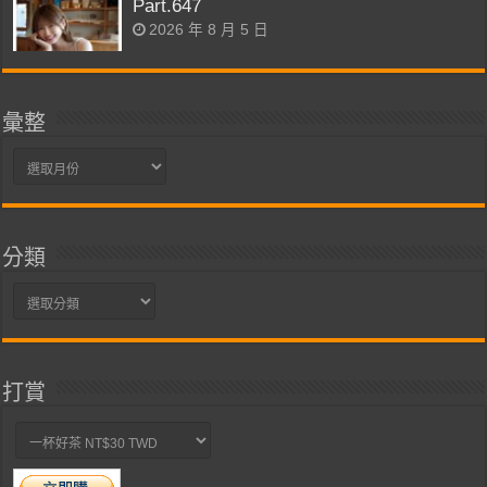
Part.647
2026 年 8 月 5 日
彙整
彙
整
分類
分
類
打賞