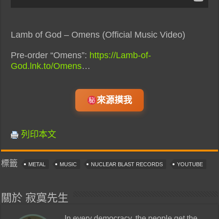
Lamb of God – Omens (Official Music Video)
Pre-order “Omens”:
https://Lamb-of-
God.lnk.to/Omens
…
來源摸我
列印本文
標籤
METAL
MUSIC
NUCLEAR BLAST RECORDS
YOUTUBE
關於 寂寞先生
In every democracy, the people get the