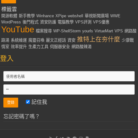
標籤雲
開源軟體
新手教學
Winhance
XPipe
webshell
華視新聞廣場
WWE
WordPress
後門程式
資安防護
電腦教學
VPS評測
VPS優惠
YouTube
檔案搜尋
WP-ShellStorm
yourls
VirtueMart
VPS
網路酸
推特上在夯什麼
路湯
系統維運
魔靈召喚
麗文正經話
資安
少康戰
情室
效率提升
生產力工具
伺服器安全
網路酸辣湯
登入
記住我
忘記密碼了嗎？