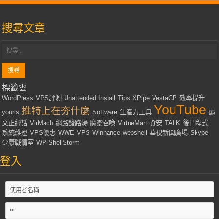
搜尋文章
標籤雲
WordPress
VPS評測
Unattended Install
Tips
XPipe
VestaCP
效率提升
YouTube
推特上在夯什麼
yourls
Software
生產力工具
麗
文正經話
VirMach
網路酸路湯
魔靈召喚
VirtueMart
資安
TALK
後門程式
系統維運
VPS優惠
WWE
VPS
Winhance
webshell
華視新聞廣場
Skype
少康戰情室
WP-ShellStorm
登入