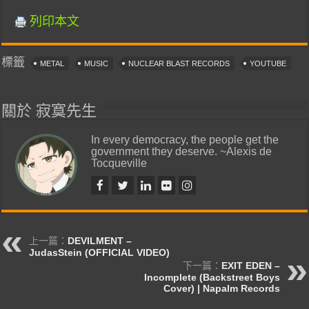
列印本文
標籤
METAL
MUSIC
NUCLEAR BLAST RECORDS
YOUTUBE
關於 寂寞先生
In every democracy, the people get the
government they deserve. ~Alexis de
Tocqueville
上一篇：
DEVILMENT –
JudasStein (OFFICIAL VIDEO)
下一篇：
EXIT EDEN –
Incomplete (Backstreet Boys
Cover) | Napalm Records