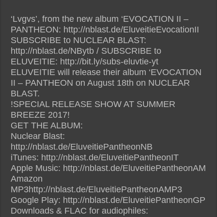
‘Lvgvs’, from the new album ‘EVOCATION II –
PANTHEON: http://nblast.de/EluveitieEvocationII
SUBSCRIBE to NUCLEAR BLAST:
http://nblast.de/NBytb / SUBSCRIBE to
ELUVEITIE: http://bit.ly/subs-eluvtie-yt
ELUVEITIE will release their album ‘EVOCATION
II – PANTHEON on August 18th on NUCLEAR
BLAST.
!SPECIAL RELEASE SHOW AT SUMMER
BREEZE 2017!
GET THE ALBUM:
Nuclear Blast:
http://nblast.de/EluveitiePantheonNB
iTunes: http://nblast.de/EluveitiePantheonIT
Apple Music: http://nblast.de/EluveitiePantheonAM
Amazon
MP3http://nblast.de/EluveitiePantheonAMP3
Google Play: http://nblast.de/EluveitiePantheonGP
Downloads & FLAC for audiophiles: