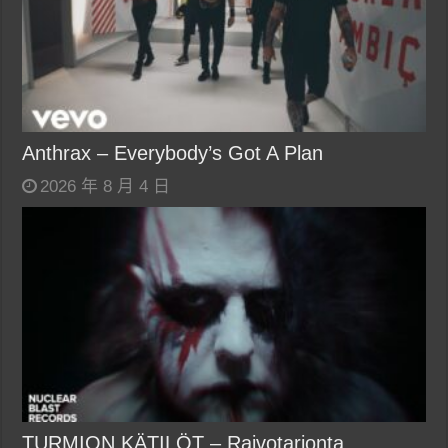
Anthrax – Everybody’s Got A Plan
2026 年 8 月 4 日
TURMION KÄTILÖT – Raivotarjonta