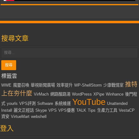
搜尋文章
標籤雲
推特
WWE
魔靈召喚
華視新聞廣場
效率提升
WP-ShellStorm
少康戰情室
上在夯什麼
VirMach
網路酸路湯
WordPress
XPipe
Winhance
後門程
YouTube
式
yourls
VPS評測
Software
系統維運
Unattended
Install
麗文正經話
Skype
VPS
VPS優惠
TALK
Tips
生產力工具
VestaCP
資安
VirtueMart
webshell
登入