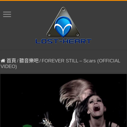
首頁
/
聽音樂吧
/
FOREVER STILL – Scars (OFFICIAL
VIDEO)