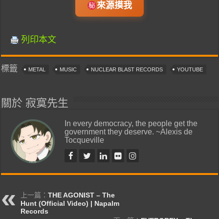
來源摸我
列印本文
標籤
METAL
MUSIC
NUCLEAR BLAST RECORDS
YOUTUBE
關於 寂寞先生
In every democracy, the people get the
government they deserve. ~Alexis de
Tocqueville
上一篇：
THE AGONIST – The
Hunt (Official Video) | Napalm
Records