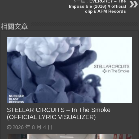
下一篇：
EVERGREY – The
Impossible (2016) // official
clip // AFM Records
相關文章
STELLAR CIRCUITS – In The Smoke
(OFFICIAL LYRIC VISUALIZER)
2026 年 8 月 4 日