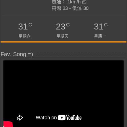
風速： 1km/h 西
高溫 33 • 低溫 30
C
C
C
31
23
31
星期六
星期天
星期一
Fav. Song =)