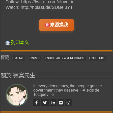
Follow: https://twitter.com/eluveitie
Watch: http://nblast.de/SUBeluYT
來源摸我
列印本文
標籤
METAL
MUSIC
NUCLEAR BLAST RECORDS
YOUTUBE
關於 寂寞先生
In every democracy, the people get the
government they deserve. ~Alexis de
Tocqueville