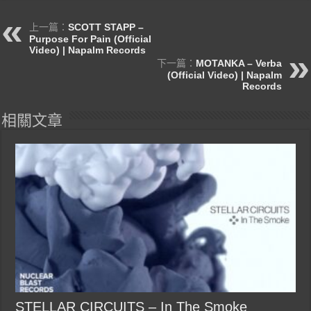
上一篇：
SCOTT STAPP –
Purpose For Pain (Official
Video) | Napalm Records
下一篇：
MOTANKA – Verba
(Official Video) | Napalm
Records
相關文章
STELLAR CIRCUITS – In The Smoke