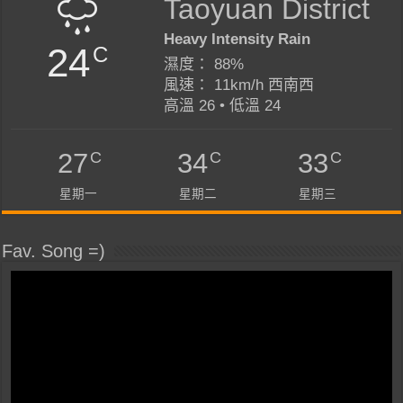
Taoyuan District
Heavy Intensity Rain
24
C
濕度： 88%
風速： 11km/h 西南西
高溫 26 • 低溫 24
C
C
C
27
34
33
星期一
星期二
星期三
Fav. Song =)