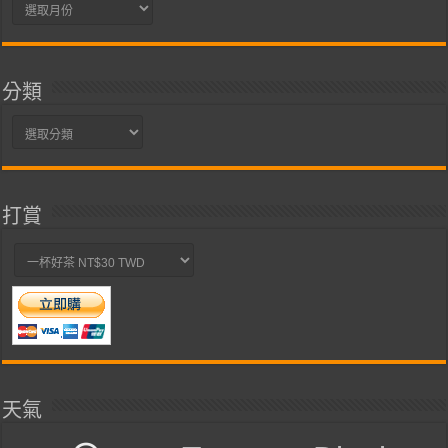
彙
整
分類
分
類
打賞
天氣