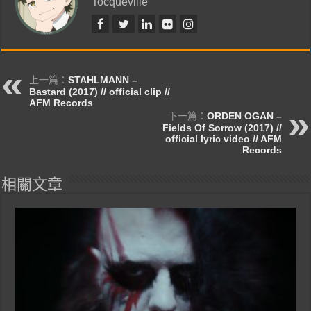
Tocqueville
上一篇：
STAHLMANN –
Bastard (2017) // official clip //
AFM Records
下一篇：
ORDEN OGAN –
Fields Of Sorrow (2017) //
official lyric video // AFM
Records
相關文章