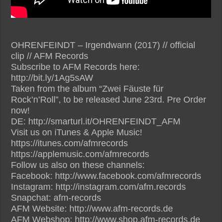
OHRENFEINDT – Irgendwann (2017) // official
clip // AFM Records
Subscribe to AFM Records here:
http://bit.ly/1Ag5sAW
Taken from the album “Zwei Fäuste für
Rock’n’Roll”, to be released June 23rd. Pre Order
now!
DE: http://smarturl.it/OHRENFEINDT_AFM
Visit us on iTunes & Apple Music!
https://itunes.com/afmrecords
https://applemusic.com/afmrecords
Follow us also on these channels:
Facebook: http://www.facebook.com/afmrecords
Instagram: http://instagram.com/afm.records
Snapchat: afm-records
AFM Website: http://www.afm-records.de
AFM Webshop: http://www.shop.afm-records.de