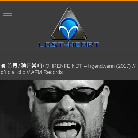
首頁
/
聽音樂吧
/
OHRENFEINDT – Irgendwann (2017) //
official clip // AFM Records