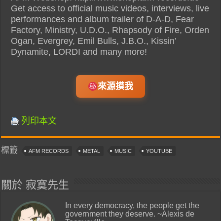
Get access to official music videos, interviews, live
performances and album trailer of D-A-D, Fear
Factory, Ministry, U.D.O., Rhapsody of Fire, Orden
Ogan, Evergrey, Emil Bulls, J.B.O., Kissin’
Dynamite, LORDI and many more!
來源摸我
列印本文
標籤
AFM RECORDS
METAL
MUSIC
YOUTUBE
關於 寂寞先生
In every democracy, the people get the
government they deserve. ~Alexis de