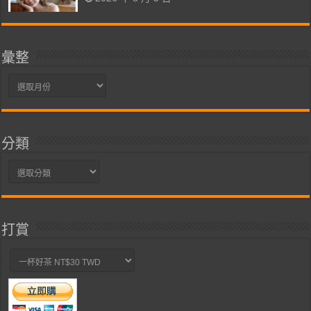
彙整
彙
整
分類
分
類
打賞