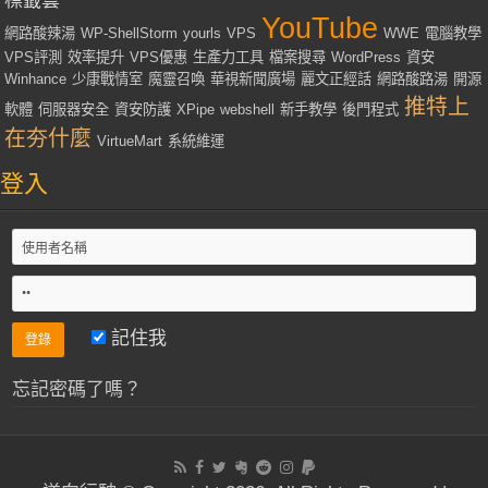
標籤雲
YouTube
網路酸辣湯
WP-ShellStorm
yourls
VPS
WWE
電腦教學
VPS評測
效率提升
VPS優惠
生產力工具
檔案搜尋
WordPress
資安
Winhance
少康戰情室
魔靈召喚
華視新聞廣場
麗文正經話
網路酸路湯
開源
推特上
軟體
伺服器安全
資安防護
XPipe
webshell
新手教學
後門程式
在夯什麼
VirtueMart
系統維運
登入
記住我
忘記密碼了嗎？