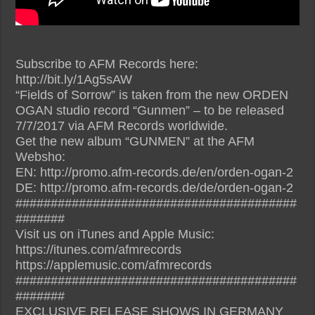
Subscribe to AFM Records here:
http://bit.ly/1Ag5sAW
“Fields of Sorrow” is taken from the new ORDEN
OGAN studio record “Gunmen” – to be released
7/7/2017 via AFM Records worldwide.
Get the new album “GUNMEN” at the AFM
Websho:
EN: http://promo.afm-records.de/en/orden-ogan-2
DE: http://promo.afm-records.de/de/orden-ogan-2
########################################
#######
Visit us on iTunes and Apple Music:
https://itunes.com/afmrecords
https://applemusic.com/afmrecords
########################################
#######
EXCLUSIVE RELEASE SHOWS IN GERMANY