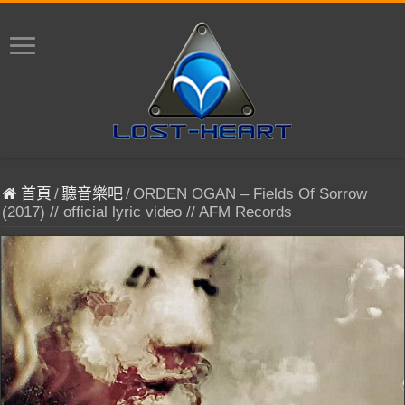
首頁
/
聽音樂吧
/
ORDEN OGAN – Fields Of Sorrow
(2017) // official lyric video // AFM Records