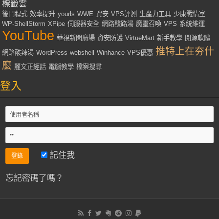
標籤雲
後門程式
效率提升
yourls
WWE
資安
VPS評測
生產力工具
少康戰情室
WP-ShellStorm
XPipe
伺服器安全
網路酸路湯
魔靈召喚
VPS
系統維運
YouTube
華視新聞廣場
資安防護
VirtueMart
新手教學
開源軟體
推特上在夯什
網路酸辣湯
WordPress
webshell
Winhance
VPS優惠
麼
麗文正經話
電腦教學
檔案搜尋
登入
記住我
忘記密碼了嗎？