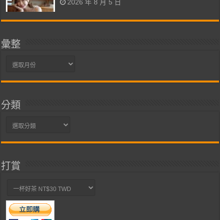
2026 年 8 月 5 日
彙整
彙
整
分類
分
類
打賞