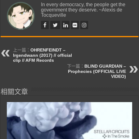
In every democracy, the people get the
government they deserve. ~Alexis de
Tocqueville
上一篇：
OHRENFEINDT –
Irgendwann (2017) // official
clip // AFM Records
下一篇：
BLIND GUARDIAN –
Prophecies (OFFICIAL LIVE
VIDEO)
相關文章