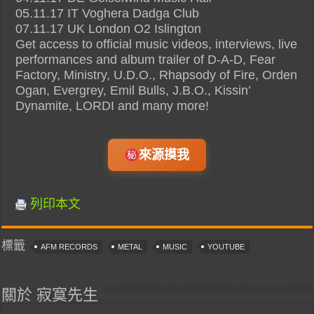
05.11.17 IT Voghera Dadga Club
07.11.17 UK London O2 Islington
Get access to official music videos, interviews, live
performances and album trailer of D-A-D, Fear
Factory, Ministry, U.D.O., Rhapsody of Fire, Orden
Ogan, Evergrey, Emil Bulls, J.B.O., Kissin’
Dynamite, LORDI and many more!
來源摸我
列印本文
標籤
AFM RECORDS
METAL
MUSIC
YOUTUBE
關於 寂寞先生