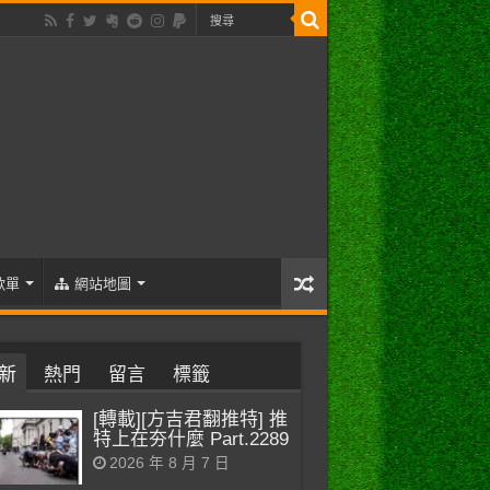
歌單
網站地圖
新
熱門
留言
標籤
[轉載][方吉君翻推特] 推
特上在夯什麼 Part.2289
2026 年 8 月 7 日