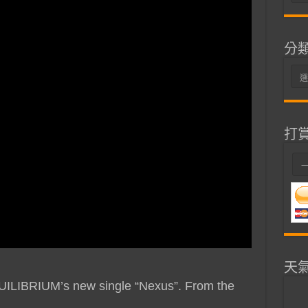
整
分
分
類
打
天
QUILIBRIUM’s new single “Nexus”. From the