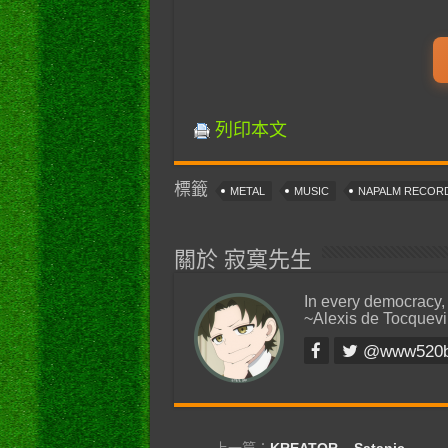
列印本文
標籤
METAL
MUSIC
NAPALM RECOR
關於 寂寞先生
In every democracy,
~Alexis de Tocquevi
@www520
上一篇：
KREATOR – Satanic