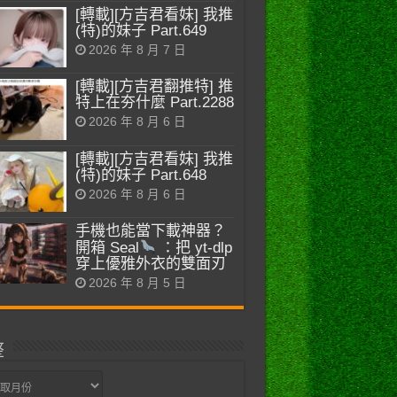
[轉載][方吉君看妹] 我推
(特)的妹子 Part.649
2026 年 8 月 7 日
[轉載][方吉君翻推特] 推
特上在夯什麼 Part.2288
2026 年 8 月 6 日
[轉載][方吉君看妹] 我推
(特)的妹子 Part.648
2026 年 8 月 6 日
手機也能當下載神器？
開箱 Seal
：把 yt-dlp
穿上優雅外衣的雙面刃
2026 年 8 月 5 日
整