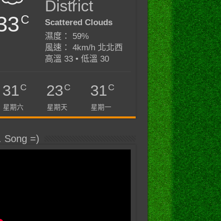
District
33
C
Scattered Clouds
濕度： 59%
風速： 4km/h 北北西
高溫 33 • 低溫 30
C
C
C
31
23
31
星期六
星期天
星期一
. Song =)