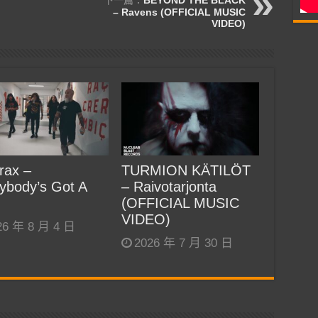
– Ravens (OFFICIAL MUSIC
VIDEO)
rax –
TURMION KÄTILÖT
ybody’s Got A
– Raivotarjonta
(OFFICIAL MUSIC
VIDEO)
26 年 8 月 4 日
2026 年 7 月 30 日