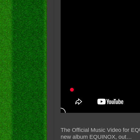
The Official Music Video for E
new album EQUINOX, out…