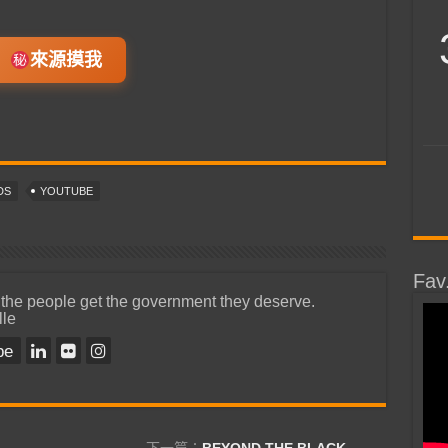
來源摸我
DS
YOUTUBE
Fav
 the people get the government they deserve.
lle
be
下一篇：
BEYOND THE BLACK