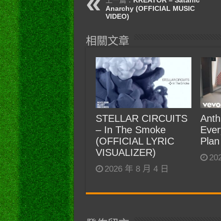
Anarchy (OFFICIAL MUSIC
VIDEO)
相關文章
STELLAR CIRCUITS
Anth
– In The Smoke
Ever
(OFFICIAL LYRIC
Plan
VISUALIZER)
20
2026 年 8 月 4 日