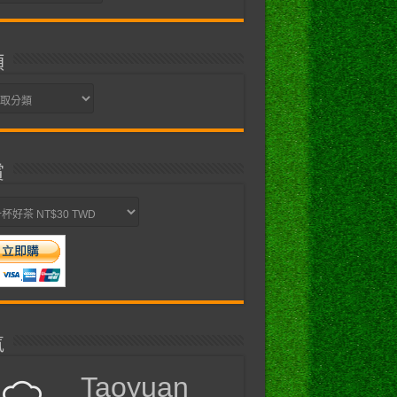
類
賞
氣
Taoyuan