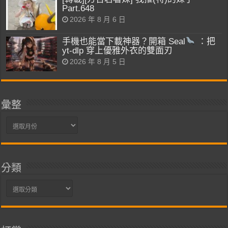
Part.648
2026 年 8 月 6 日
手機也能當下載神器？開箱 Seal
：把
yt-dlp 穿上優雅外衣的雙面刃
2026 年 8 月 5 日
彙整
彙
整
分類
分
類