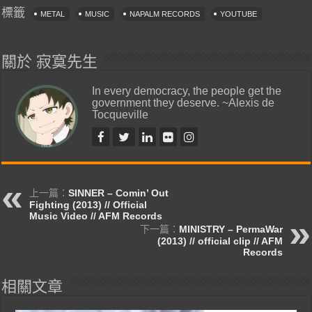
標籤
METAL
MUSIC
NAPALM RECORDS
YOUTUBE
關於 寂寞先生
In every democracy, the people get the
government they deserve. ~Alexis de
Tocqueville
上一篇：
SINNER – Comin’ Out
Fighting (2013) // Official
Music Video // AFM Records
下一篇：
MINISTRY – PermaWar
(2013) // official clip // AFM
Records
相關文章