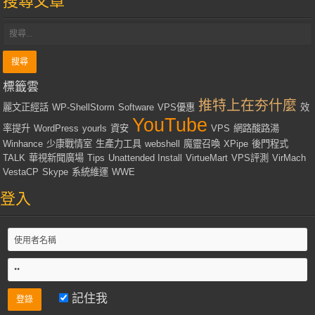
搜尋文章
標籤雲
推特上在夯什麼
麗文正經話
WP-ShellStorm
Software
VPS優惠
效
YouTube
率提升
WordPress
yourls
資安
VPS
網路酸路湯
Winhance
少康戰情室
生產力工具
webshell
魔靈召喚
XPipe
後門程式
TALK
華視新聞廣場
Tips
Unattended Install
VirtueMart
VPS評測
VirMach
VestaCP
Skype
系統維運
WWE
登入
記住我