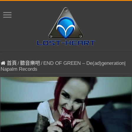
首頁
/
聽音樂吧
/
END OF GREEN – De(ad)generation|
Napalm Records