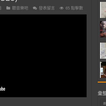
日
聽音樂吧
發表留言
65 點擊數
彙
彙