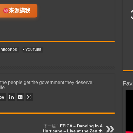
來源摸我
T RECORDS
YOUTUBE
 the people get the government they deserve.
Fav
lle
be
下一篇：
EPICA – Dancing In A
Hurricane – Live at the Zenith