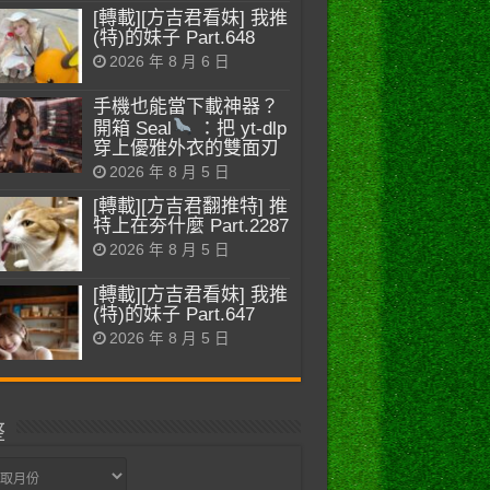
[轉載][方吉君看妹] 我推
(特)的妹子 Part.648
2026 年 8 月 6 日
手機也能當下載神器？
開箱 Seal
：把 yt-dlp
穿上優雅外衣的雙面刃
2026 年 8 月 5 日
[轉載][方吉君翻推特] 推
特上在夯什麼 Part.2287
2026 年 8 月 5 日
[轉載][方吉君看妹] 我推
(特)的妹子 Part.647
2026 年 8 月 5 日
整