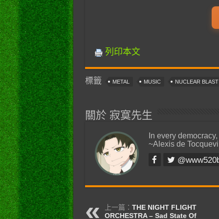
列印本文
標籤
METAL
MUSIC
NUCLEAR BLAS
關於 寂寞先生
In every democracy,
~Alexis de Tocquevi
@www520
上一篇：
THE NIGHT FLIGHT
ORCHESTRA – Sad State Of