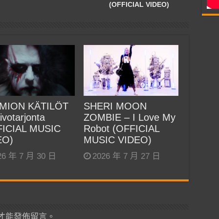
(OFFICIAL VIDEO)
MION KÄTILÖT
SHERI MOON
ivotarjonta
ZOMBIE – I Love My
FICIAL MUSIC
Robot (OFFICIAL
EO)
MUSIC VIDEO)
26 年 7 月 30 日
2026 年 7 月 27 日
才能發佈留言。