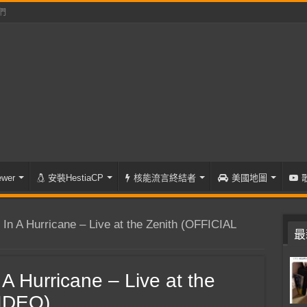
們
wer
安裝HestiaCP
核能流言終結者
美國地圖
In A Hurricane – Live at the Zenith (OFFICIAL
最
A Hurricane – Live at the
VIDEO)