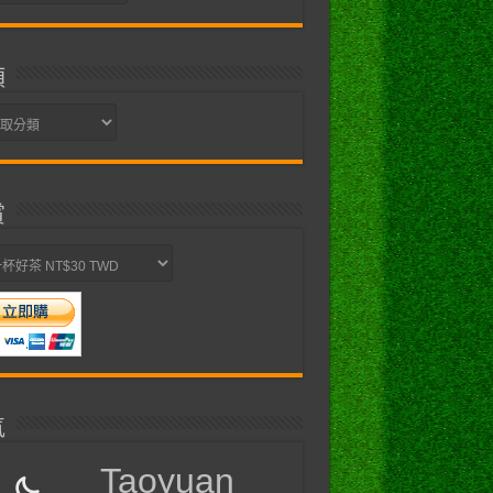
類
賞
氣
Taoyuan