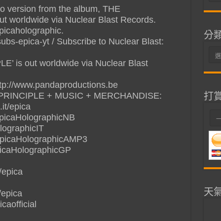
整
dio version from the album, THE
orldwide via Nuclear Blast Records.
epicaholographic.
分
/subs-epica-yt / Subscribe to Nuclear Blast:
分
is out worldwide via Nuclear Blast
類
ttp://www.pandaproductions.be
打
RINCIPLE + MUSIC + MERCHANDISE:
it/epica
/EpicaHolographicNB
olographicIT
/EpicaHolographicAMP3
EpicaHolographicGP
/epica
天
/epica
caofficial