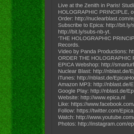
Live at the Zenith in Paris! Stu
HOLOGRAPHIC PRINCIPLE, out w
Order: http://nuclearblast.com/
Subscribe to Epica: http://bit.ly
http://bit.ly/subs-nb-yt.
‘THE HOLOGRAPHIC PRINCIPLE’ 
Records.
Video by Panda Productions: h
ORDER THE HOLOGRAPHIC P
EPICA Webshop: http://smarturl.
Nuclear Blast: http://nblast.de
iTunes: http://nblast.de/EpicaH
Amazon MP3: http://nblast.de
Google Play: http://nblast.de/
Website: http://www.epica.nl
Like: https://www.facebook.com
Follow: https://twitter.com/Epica
Watch: http://www.youtube.com
Photos: http://instagram.com/epi