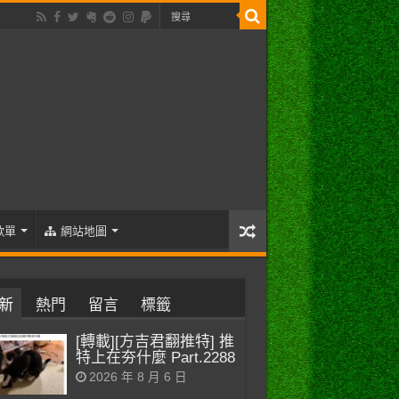
歌單
網站地圖
新
熱門
留言
標籤
[轉載][方吉君翻推特] 推
特上在夯什麼 Part.2288
2026 年 8 月 6 日