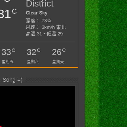
District
31
C
Clear Sky
濕度： 73%
風速： 3km/h 東北
高溫 31 • 低溫 29
C
C
C
33
32
26
星期五
星期六
星期天
. Song =)