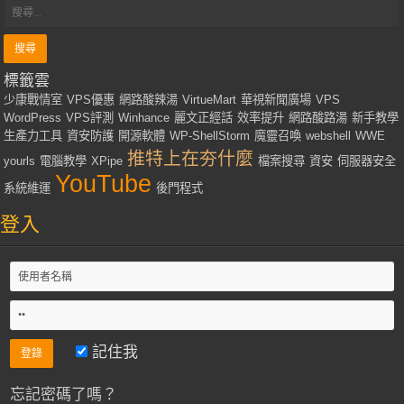
標籤雲
少康戰情室
VPS優惠
網路酸辣湯
VirtueMart
華視新聞廣場
VPS
WordPress
VPS評測
Winhance
麗文正經話
效率提升
網路酸路湯
新手教學
生產力工具
資安防護
開源軟體
WP-ShellStorm
魔靈召喚
webshell
WWE
推特上在夯什麼
yourls
電腦教學
XPipe
檔案搜尋
資安
伺服器安全
YouTube
系統維運
後門程式
登入
記住我
忘記密碼了嗎？