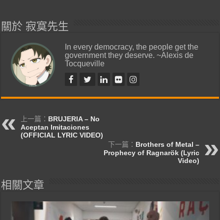
關於 寂寞先生
In every democracy, the people get the
government they deserve. ~Alexis de
Tocqueville
上一篇：
BRUJERIA – No
Aceptan Imitaciones
(OFFICIAL LYRIC VIDEO)
下一篇：
Brothers of Metal –
Prophecy of Ragnarök (Lyric
Video)
相關文章