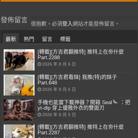
發佈留言
很抱歉，必須
登入
網站才能發佈留言。
最新
熱門
留言
標籤
[轉載][方吉君翻推特] 推特上在夯什麼
Part.2288
2026 年 8 月 6 日
[轉載][方吉君看妹] 我推(特)的妹子
Part.648
2026 年 8 月 6 日
手機也能當下載神器？開箱 Seal
：把
yt-dlp 穿上優雅外衣的雙面刃
2026 年 8 月 5 日
[轉載][方吉君翻推特] 推特上在夯什麼
Part.2287