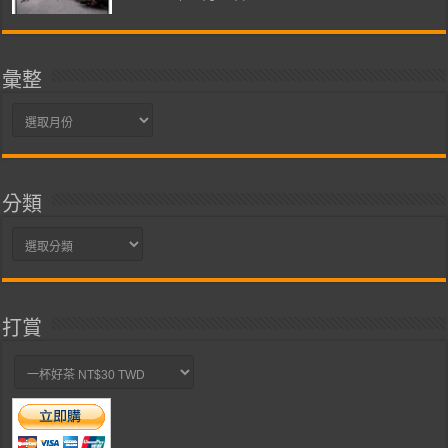
彙整
彙
整
分類
分
類
打賞