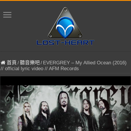
首頁
/
聽音樂吧
/
EVERGREY – My Allied Ocean (2016)
// official lyric video // AFM Records