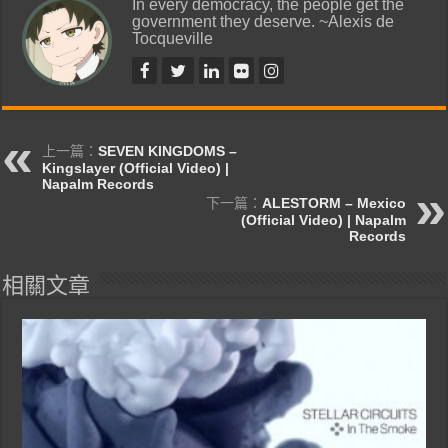
In every democracy, the people get the
government they deserve. ~Alexis de
Tocqueville
上一篇：
SEVEN KINGDOMS –
Kingslayer (Official Video) |
Napalm Records
下一篇：
ALESTORM – Mexico
(Official Video) | Napalm
Records
相關文章