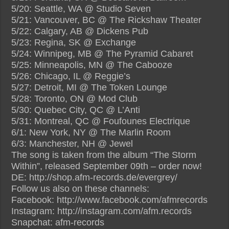
5/20: Seattle, WA @ Studio Seven
5/21: Vancouver, BC @ The Rickshaw Theater
5/22: Calgary, AB @ Dickens Pub
5/23: Regina, SK @ Exchange
5/24: Winnipeg, MB @ The Pyramid Cabaret
5/25: Minneapolis, MN @ The Cabooze
5/26: Chicago, IL @ Reggie’s
5/27: Detroit, MI @ The Token Lounge
5/28: Toronto, ON @ Mod Club
5/30: Quebec City, QC @ L’Anti
5/31: Montreal, QC @ Foufounes Electrique
6/1: New York, NY @ The Marlin Room
6/3: Manchester, NH @ Jewel
The song is taken from the album “The Storm
Within”, released September 09th – order now!
DE: http://shop.afm-records.de/evergrey/
Follow us also on these channels:
Facebook: http://www.facebook.com/afmrecords
Instagram: http://instagram.com/afm.records
Snapchat: afm-records