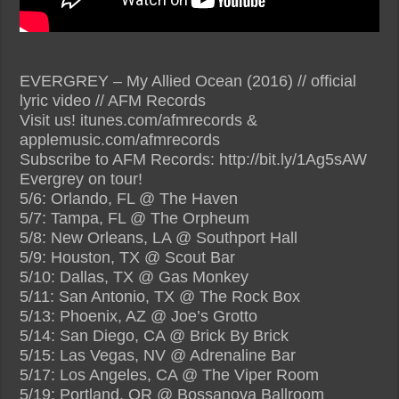
EVERGREY – My Allied Ocean (2016) // official
lyric video // AFM Records
Visit us! itunes.com/afmrecords &
applemusic.com/afmrecords
Subscribe to AFM Records: http://bit.ly/1Ag5sAW
Evergrey on tour!
5/6: Orlando, FL @ The Haven
5/7: Tampa, FL @ The Orpheum
5/8: New Orleans, LA @ Southport Hall
5/9: Houston, TX @ Scout Bar
5/10: Dallas, TX @ Gas Monkey
5/11: San Antonio, TX @ The Rock Box
5/13: Phoenix, AZ @ Joe’s Grotto
5/14: San Diego, CA @ Brick By Brick
5/15: Las Vegas, NV @ Adrenaline Bar
5/17: Los Angeles, CA @ The Viper Room
5/19: Portland, OR @ Bossanova Ballroom