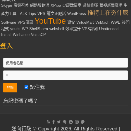
Skype
魔靈召喚
網路酸路湯
XPipe
少康戰情室
系統維運
華視新聞廣場
生
推特上在夯什麼
產力工具
TALK
Tips
VPS
麗文正經話
WordPress
YouTube
Software
VPS優惠
資安
VirtueMart
VirMach
WWE
後門
程式
yourls
WP-ShellStorm
webshell
效率提升
VPS評測
Unattended
Install
Winhance
VestaCP
登入
記住我
忘記密碼了嗎？
逆向行駛 © Copyright 2026, All Rights Reserved |