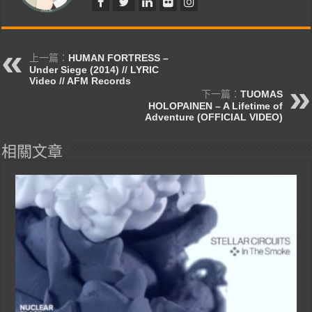
上一篇：
HUMAN FORTRESS –
Under Siege (2014) // LYRIC
Video // AFM Records
下一篇：
TUOMAS
HOLOPAINEN – A Lifetime of
Adventure (OFFICIAL VIDEO)
相關文章