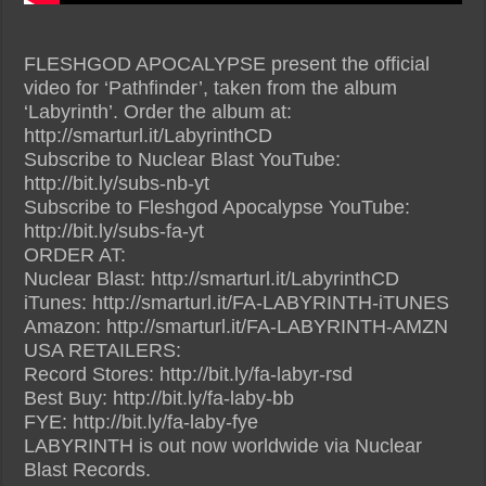
FLESHGOD APOCALYPSE present the official
video for ‘Pathfinder’, taken from the album
‘Labyrinth’. Order the album at:
http://smarturl.it/LabyrinthCD
Subscribe to Nuclear Blast YouTube:
http://bit.ly/subs-nb-yt
Subscribe to Fleshgod Apocalypse YouTube:
http://bit.ly/subs-fa-yt
ORDER AT:
Nuclear Blast: http://smarturl.it/LabyrinthCD
iTunes: http://smarturl.it/FA-LABYRINTH-iTUNES
Amazon: http://smarturl.it/FA-LABYRINTH-AMZN
USA RETAILERS:
Record Stores: http://bit.ly/fa-labyr-rsd
Best Buy: http://bit.ly/fa-laby-bb
FYE: http://bit.ly/fa-laby-fye
LABYRINTH is out now worldwide via Nuclear
Blast Records.