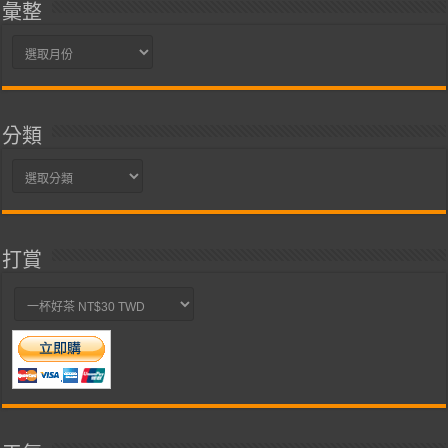
彙整
彙
整
分類
分
類
打賞