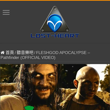
首頁
/
聽音樂吧
/
FLESHGOD APOCALYPSE –
Pathfinder (OFFICIAL VIDEO)