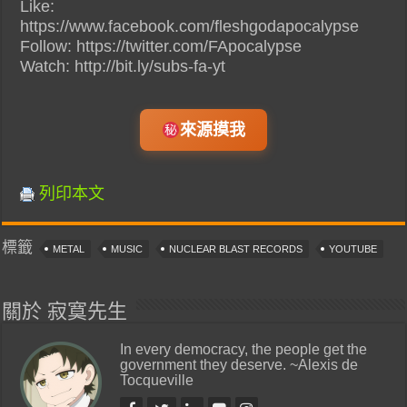
Like:
https://www.facebook.com/fleshgodapocalypse
Follow: https://twitter.com/FApocalypse
Watch: http://bit.ly/subs-fa-yt
來源摸我
列印本文
標籤
METAL
MUSIC
NUCLEAR BLAST RECORDS
YOUTUBE
關於 寂寞先生
In every democracy, the people get the
government they deserve. ~Alexis de
Tocqueville