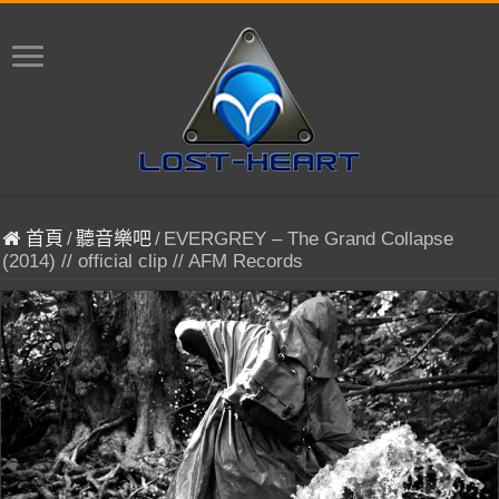
首頁
/
聽音樂吧
/
EVERGREY – The Grand Collapse
(2014) // official clip // AFM Records