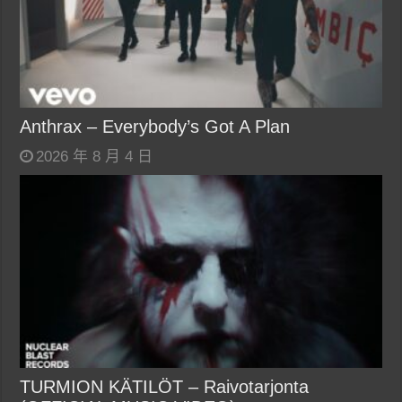
Anthrax – Everybody’s Got A Plan
2026 年 8 月 4 日
TURMION KÄTILÖT – Raivotarjonta