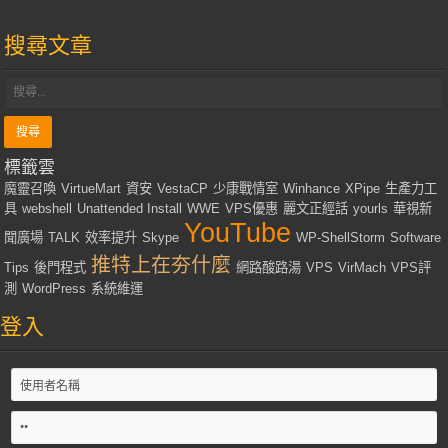
搜尋文章
標籤雲
魔靈召喚
VirtueMart
資安
VestaCP
少康戰情室
Winhance
XPipe
生產力工
具
webshell
Unattended Install
WWE
VPS優惠
麗文正經話
yourls
華視新
YouTube
聞廣場
TALK
效率提升
Skype
WP-ShellStorm
Software
推特上在夯什麼
Tips
後門程式
網路酸路湯
VPS
VirMach
VPS評
測
WordPress
系統維運
登入