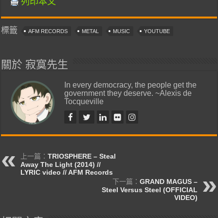
列印本文
標籤
AFM RECORDS
METAL
MUSIC
YOUTUBE
關於 寂寞先生
In every democracy, the people get the
government they deserve. ~Alexis de
Tocqueville
上一篇：
TRIOSPHERE – Steal
Away The Light (2014) //
LYRIC video // AFM Records
下一篇：
GRAND MAGUS –
Steel Versus Steel (OFFICIAL
VIDEO)