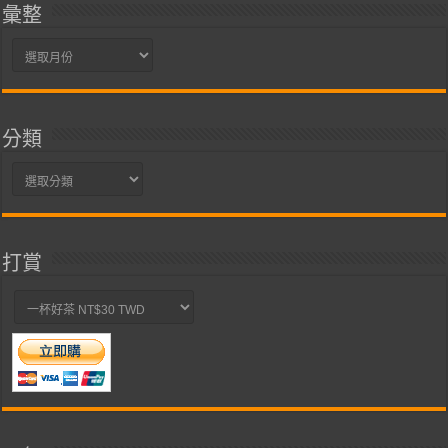
彙整
彙
整
分類
分
類
打賞