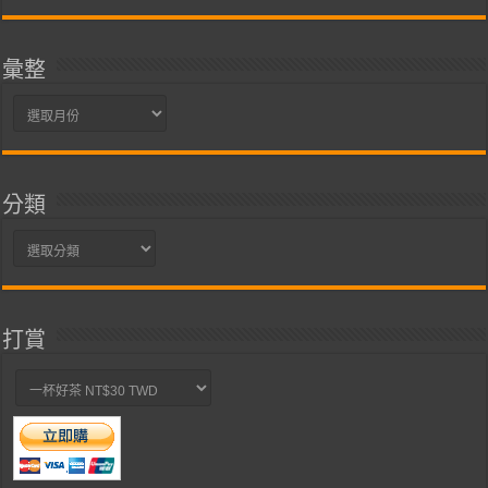
彙整
彙
整
分類
分
類
打賞