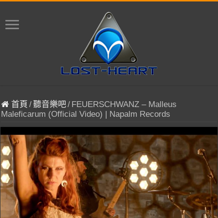
首頁
/
聽音樂吧
/
FEUERSCHWANZ – Malleus
Maleficarum (Official Video) | Napalm Records