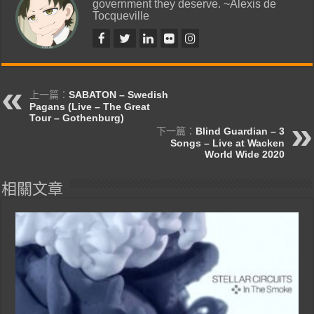
government they deserve. ~Alexis de
Tocqueville
上一篇：
SABATON – Swedish
Pagans (Live – The Great
Tour – Gothenburg)
下一篇：
Blind Guardian – 3
Songs – Live at Wacken
World Wide 2020
相關文章