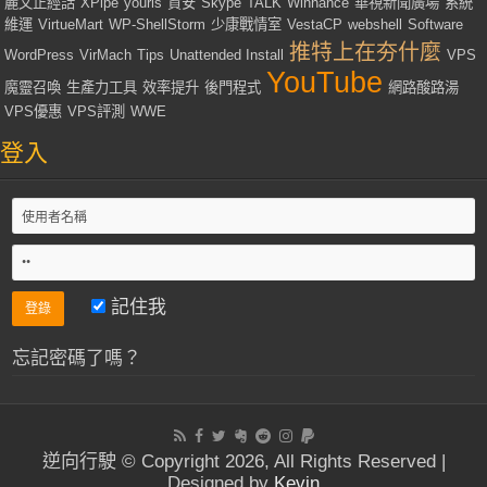
麗文正經話
XPipe
yourls
資安
Skype
TALK
Winhance
華視新聞廣場
系統
維運
VirtueMart
WP-ShellStorm
少康戰情室
VestaCP
webshell
Software
推特上在夯什麼
WordPress
VirMach
Tips
Unattended Install
VPS
YouTube
魔靈召喚
生產力工具
效率提升
後門程式
網路酸路湯
VPS優惠
VPS評測
WWE
登入
記住我
忘記密碼了嗎？
逆向行駛 © Copyright 2026, All Rights Reserved |
Designed by
Kevin