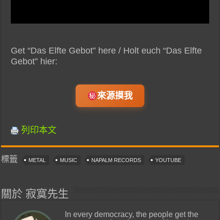
Get “Das Elfte Gebot” here / Holt euch “Das Elfte
Gebot” hier:
來源摸我
列印本文
標籤
METAL
MUSIC
NAPALM RECORDS
YOUTUBE
關於 寂寞先生
In every democracy, the people get the