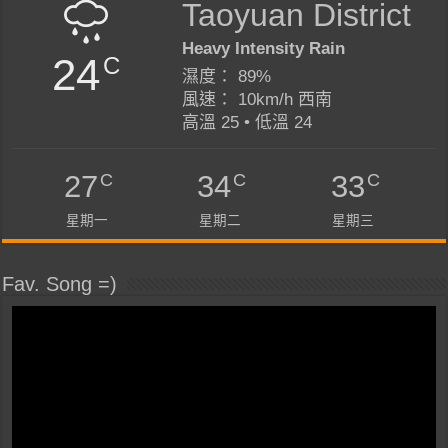
Taoyuan District
Heavy Intensity Rain
24
C
濕度： 89%
風速： 10km/h 西南
高溫 25 • 低溫 24
C
C
C
27
34
33
星期一
星期二
星期三
Fav. Song =)