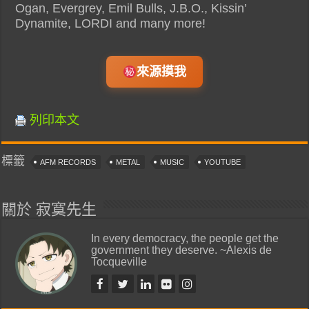
Ogan, Evergrey, Emil Bulls, J.B.O., Kissin’
Dynamite, LORDI and many more!
來源摸我
列印本文
標籤
AFM RECORDS
METAL
MUSIC
YOUTUBE
關於 寂寞先生
In every democracy, the people get the
government they deserve. ~Alexis de
Tocqueville