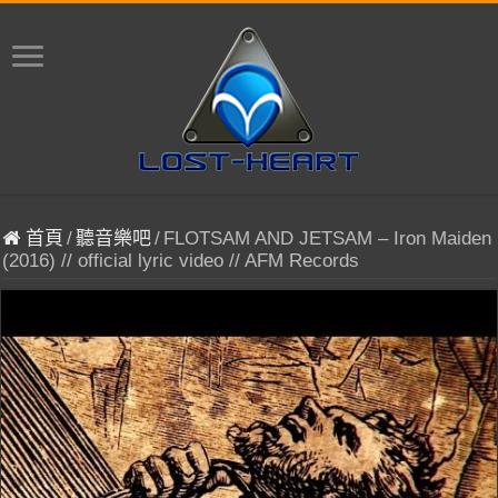
首頁
/
聽音樂吧
/
FLOTSAM AND JETSAM – Iron Maiden
(2016) // official lyric video // AFM Records