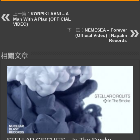
上一篇：
KORPIKLAANI – A
Man With A Plan (OFFICIAL
VIDEO)
下一篇：
NEMESEA – Forever
(Official Video) | Napalm
Records
相關文章
STELLAR CIRCUITS – In The Smoke