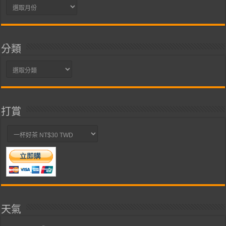
彙
整
分類
分
類
打賞
天氣