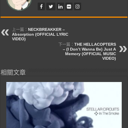
上一篇：
NECKBREAKKER –
Absorption (OFFICIAL LYRIC
VIDEO)
下一篇：
THE HELLACOPTERS
– (I Don’t Wanna Be) Just A
Memory (OFFICIAL MUSIC
VIDEO)
相關文章