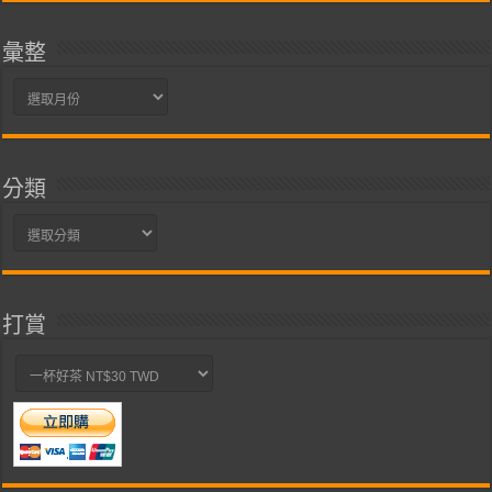
彙整
彙
整
分類
分
類
打賞