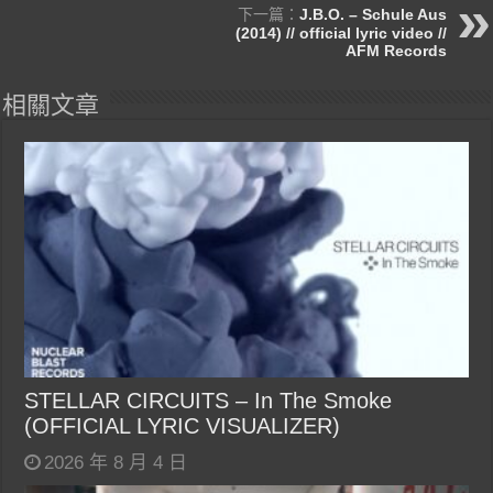
下一篇：
J.B.O. – Schule Aus
(2014) // official lyric video //
AFM Records
相關文章
STELLAR CIRCUITS – In The Smoke
(OFFICIAL LYRIC VISUALIZER)
2026 年 8 月 4 日