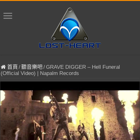
首頁
/
聽音樂吧
/
GRAVE DIGGER – Hell Funeral
(Official Video) | Napalm Records