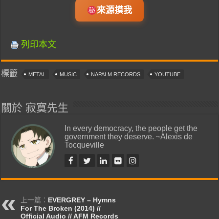
來源摸我
列印本文
標籤
METAL
MUSIC
NAPALM RECORDS
YOUTUBE
關於 寂寞先生
In every democracy, the people get the
government they deserve. ~Alexis de
Tocqueville
上一篇：
EVERGREY – Hymns
For The Broken (2014) //
Official Audio // AFM Records