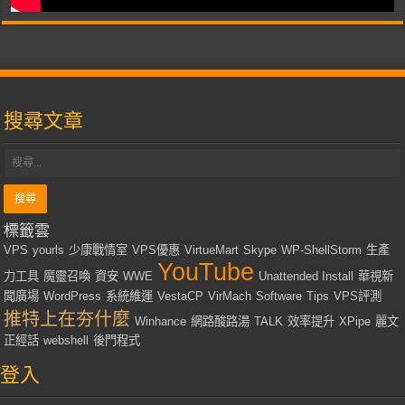
搜尋文章
標籤雲
VPS
yourls
少康戰情室
VPS優惠
VirtueMart
Skype
WP-ShellStorm
生產
YouTube
力工具
魔靈召喚
資安
WWE
Unattended Install
華視新
聞廣場
WordPress
系統維運
VestaCP
VirMach
Software
Tips
VPS評測
推特上在夯什麼
Winhance
網路酸路湯
TALK
效率提升
XPipe
麗文
正經話
webshell
後門程式
登入