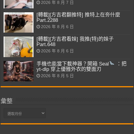
2026 年 8 月 7 日
[轉載][方吉君翻推特] 推特上在夯什麼
Part.2288
2026 年 8 月 6 日
[轉載][方吉君看妹] 我推(特)的妹子
Part.648
2026 年 8 月 6 日
手機也能當下載神器？開箱 Seal
：把
yt-dlp 穿上優雅外衣的雙面刃
2026 年 8 月 5 日
彙整
彙
整