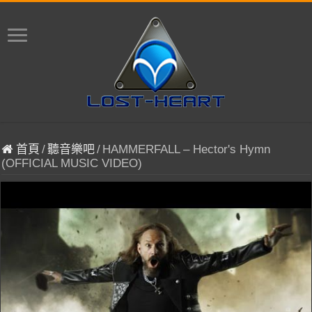
首頁
/
聽音樂吧
/
HAMMERFALL – Hector's Hymn
(OFFICIAL MUSIC VIDEO)