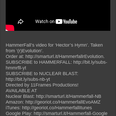
HammerFall’s video for ‘Hector’s Hymn’. Taken
from ‘(r)Evolution’.
Order at: http://smarturl.it/HammerfallrEvolution.
SUBSCRIBE to HAMMERFALL: http://bit.ly/subs-
hmmrfll-yt
SUBSCRIBE to NUCLEAR BLAST:
http://bit.ly/subs-nb-yt
Directed by 11Frames Productions!
AVAILABLE AT
Nuclear Blast: http://smarturl.it/Hammerfall-NB
Amazon: http://georiot.co/HammerfallEvoAMZ
iTunes: http://georiot.co/HammerfallItunes
Google Play: http://smarturl.it/Hammerfall-Google