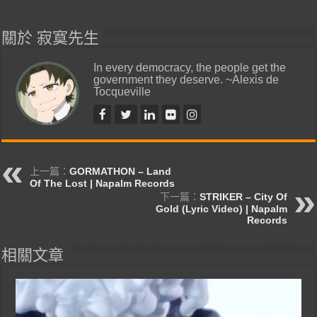
關於 寂寞先生
In every democracy, the people get the
government they deserve. ~Alexis de
Tocqueville
上一篇：
GORMATHON – Land
Of The Lost | Napalm Records
下一篇：
STRIKER – City Of
Gold (Lyric Video) | Napalm
Records
相關文章