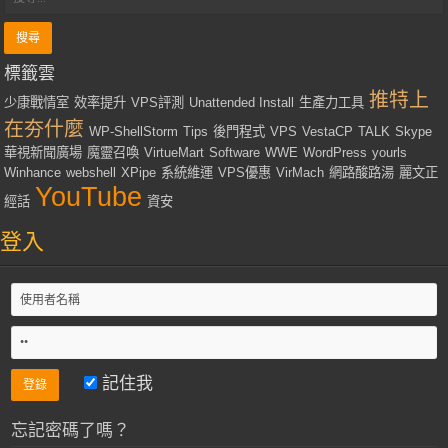
標籤雲
推特上
少康戰情室
效率提升
VPS評測
Unattended Install
生產力工具
在夯什麼
WP-ShellStorm
Tips
後門程式
VPS
VestaCP
TALK
Skype
華視新聞廣場
魔靈召喚
VirtueMart
Software
WWE
WordPress
yourls
Winhance
webshell
XPipe
系統維運
VPS優惠
VirMach
網路酸路湯
麗文正
YouTube
經話
資安
登入
記住我
忘記密碼了嗎？