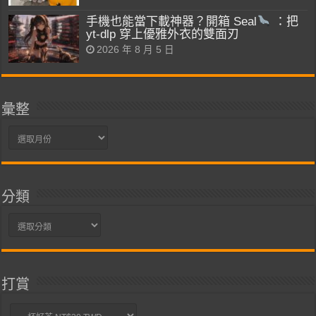
手機也能當下載神器？開箱 Seal
：把
yt-dlp 穿上優雅外衣的雙面刃
2026 年 8 月 5 日
彙整
彙
整
分類
分
類
打賞