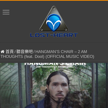
首頁
/
聽音樂吧
/
HANGMAN’S CHAIR – 2 AM
THOUGHTS (feat. Dool) (OFFICIAL MUSIC VIDEO)