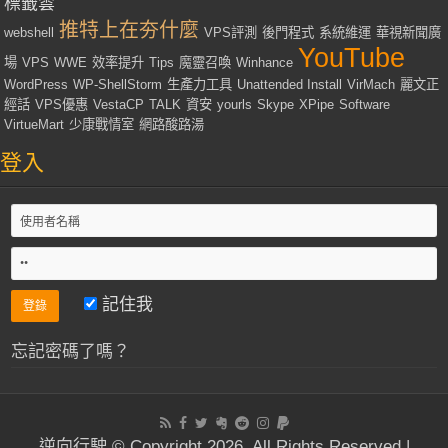
標籤雲
推特上在夯什麼
webshell
VPS評測
後門程式
系統維運
華視新聞廣
YouTube
場
VPS
WWE
效率提升
Tips
魔靈召喚
Winhance
WordPress
WP-ShellStorm
生產力工具
Unattended Install
VirMach
麗文正
經話
VPS優惠
VestaCP
TALK
資安
yourls
Skype
XPipe
Software
VirtueMart
少康戰情室
網路酸路湯
登入
記住我
忘記密碼了嗎？
逆向行駛 © Copyright 2026, All Rights Reserved |