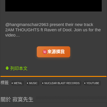
@hangmanschair2963 present their new track
2AM THOUGHTS ft Raven of Dool. Join us for the
video…
來源摸我
列印本文
標籤
METAL
MUSIC
NUCLEAR BLAST RECORDS
YOUTUBE
關於 寂寞先生