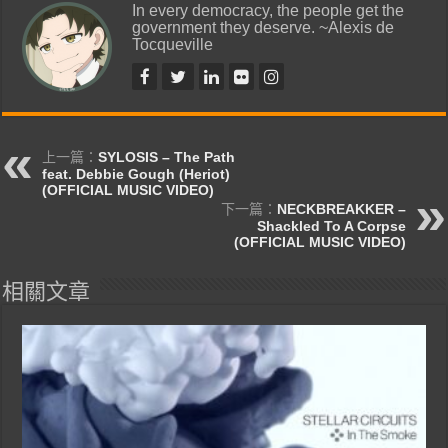
In every democracy, the people get the
government they deserve. ~Alexis de
Tocqueville
上一篇：
SYLOSIS – The Path
feat. Debbie Gough (Heriot)
(OFFICIAL MUSIC VIDEO)
下一篇：
NECKBREAKKER –
Shackled To A Corpse
(OFFICIAL MUSIC VIDEO)
相關文章