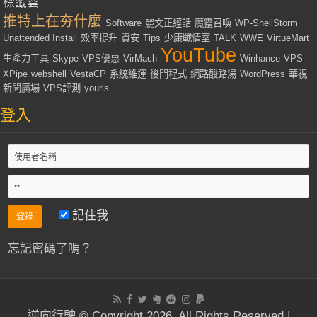
標籤雲
推特上在夯什麼
Software
麗文正經話
魔靈召喚
WP-ShellStorm
Unattended Install
效率提升
資安
Tips
少康戰情室
TALK
WWE
VirtueMart
YouTube
生產力工具
Skype
VPS優惠
VirMach
Winhance
VPS
XPipe
webshell
VestaCP
系統維運
後門程式
網路酸路湯
WordPress
華視
新聞廣場
VPS評測
yourls
登入
記住我
忘記密碼了嗎？
逆向行駛 © Copyright 2026, All Rights Reserved |