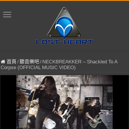
首頁
/
聽音樂吧
/
NECKBREAKKER – Shackled To A
Corpse (OFFICIAL MUSIC VIDEO)