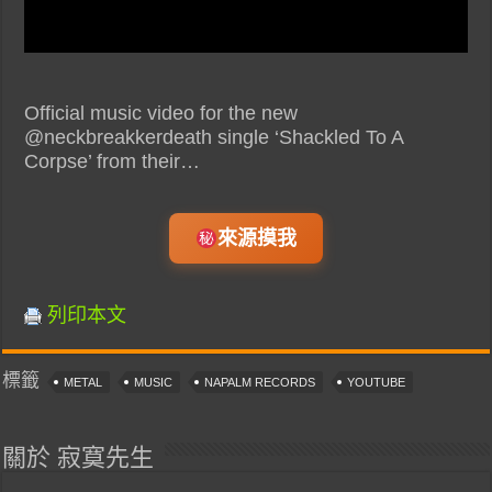
Official music video for the new
@neckbreakkerdeath single ‘Shackled To A
Corpse’ from their…
來源摸我
列印本文
標籤
METAL
MUSIC
NAPALM RECORDS
YOUTUBE
關於 寂寞先生