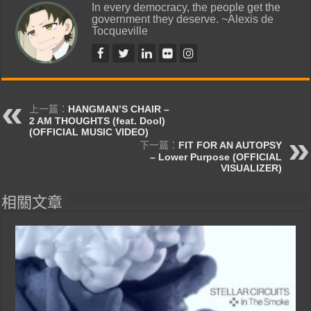
In every democracy, the people get the
government they deserve. ~Alexis de
Tocqueville
上一篇：
HANGMAN’S CHAIR –
2 AM THOUGHTS (feat. Dool)
(OFFICIAL MUSIC VIDEO)
下一篇：
FIT FOR AN AUTOPSY
– Lower Purpose (OFFICIAL
VISUALIZER)
相關文章