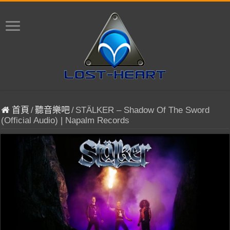
首頁
/
聽音樂吧
/
STÄLKER – Shadow Of The Sword
(Official Audio) | Napalm Records