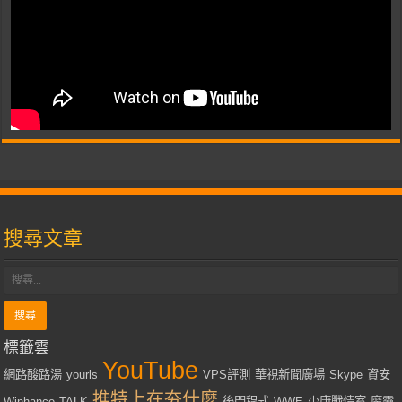
搜尋文章
標籤雲
YouTube
網路酸路湯
yourls
VPS評測
華視新聞廣場
Skype
資安
推特上在夯什麼
Winhance
TALK
後門程式
WWE
少康戰情室
魔靈