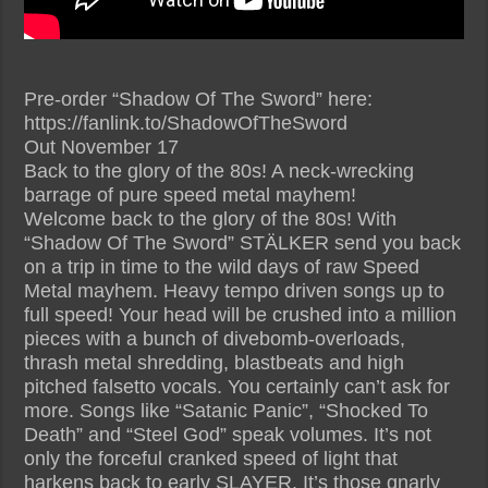
Pre-order “Shadow Of The Sword” here:
https://fanlink.to/ShadowOfTheSword
Out November 17
Back to the glory of the 80s! A neck-wrecking
barrage of pure speed metal mayhem!
Welcome back to the glory of the 80s! With
“Shadow Of The Sword” STÄLKER send you back
on a trip in time to the wild days of raw Speed
Metal mayhem. Heavy tempo driven songs up to
full speed! Your head will be crushed into a million
pieces with a bunch of divebomb-overloads,
thrash metal shredding, blastbeats and high
pitched falsetto vocals. You certainly can’t ask for
more. Songs like “Satanic Panic”, “Shocked To
Death” and “Steel God” speak volumes. It’s not
only the forceful cranked speed of light that
harkens back to early SLAYER. It’s those gnarly