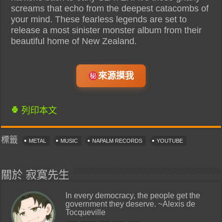
screams that echo from the deepest catacombs of
your mind. These fearless legends are set to
release a most sinister monster album from their
beautiful home of New Zealand.
來源摸我
列印本文
標籤
METAL
MUSIC
NAPALM RECORDS
YOUTUBE
關於 寂寞先生
In every democracy, the people get the
government they deserve. ~Alexis de
Tocqueville