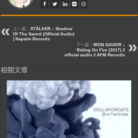
上一篇：
STÄLKER – Shadow
Of The Sword (Official Audio)
| Napalm Records
下一篇：
IRON SAVIOR –
Riding On Fire (2017) //
official audio // AFM Records
相關文章