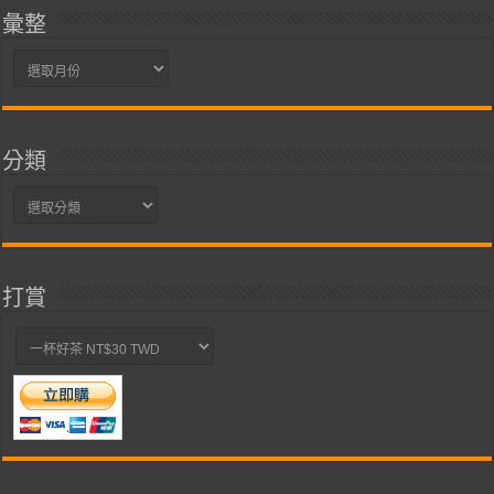
彙整
彙
整
分類
分
類
打賞