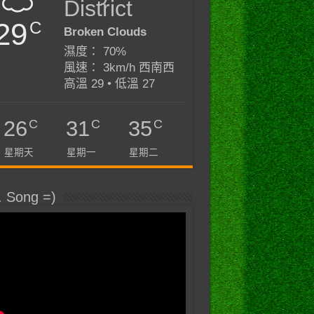
District
29
C
Broken Clouds
濕度： 70%
風速： 3km/h 西南西
高溫 29 • 低溫 27
C
C
C
26
31
35
星期天
星期一
星期二
. Song =)