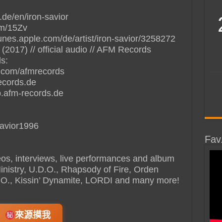
.de/en/iron-savior
com/15Zv
tunes.apple.com/de/artist/iron-savior/3258272
2017) // official audio // AFM Records
s:
.com/afmrecords
ecords.de
.afm-records.de
savior1996
Fav
deos, interviews, live performances and album
Ministry, U.D.O., Rhapsody of Fire, Orden
B.O., Kissin’ Dynamite, LORDI and many more!
來源摸我