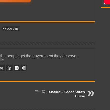
YOUTUBE
 the people get the government they deserve.
lle
be
下一篇：
Shakra – Cassandra's
Curse