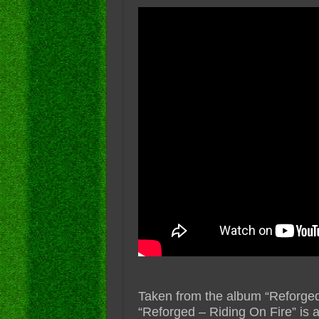
Taken from the album “Reforged
“Reforged – Riding On Fire” is a 