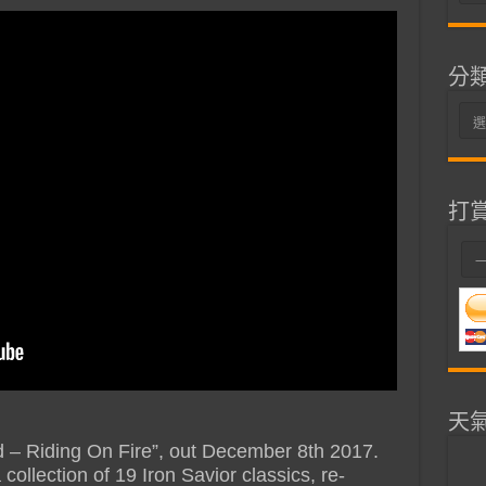
整
分
分
類
打
天
 – Riding On Fire”, out December 8th 2017.
collection of 19 Iron Savior classics, re-