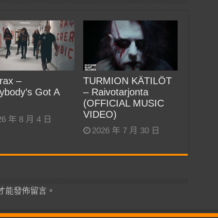
rax –
TURMION KÄTILÖT
ybody’s Got A
– Raivotarjonta
(OFFICIAL MUSIC
VIDEO)
26 年 8 月 4 日
2026 年 7 月 30 日
才能發佈留言。