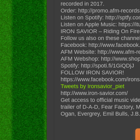
recorded in 2017.
Order: http://promo.afm-records
Listen on Spotify: http://sptfy.
Listen on Apple Music: https://i
IRON SAVIOR – Riding On Fire (
Follow us also on these channel
Facebook: http://www.facebook
AFM Website: http://www.afm-r
AFM Webshop: http://www.shop
Spotify: http://spoti.fi/1GiQDjJ
FOLLOW IRON SAVIOR!
https://www.facebook.com/iron
Tweets by Ironsavior_piet
http://www.iron-savior.com/
Get access to official music vi
trailer of D-A-D, Fear Factory, 
Ogan, Evergrey, Emil Bulls, J.