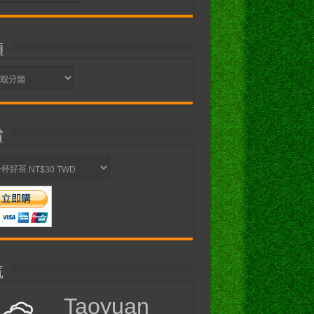
類
賞
氣
Taoyuan