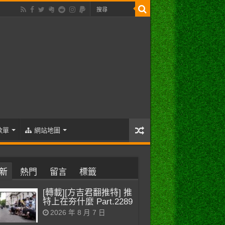
歌單
網站地圖
新
熱門
留言
標籤
[轉載][方吉君翻推特] 推
特上在夯什麼 Part.2289
2026 年 8 月 7 日