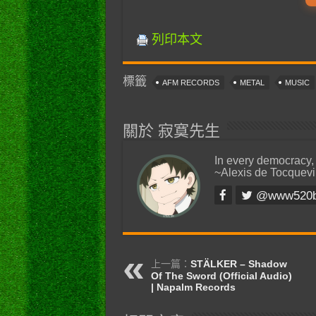
列印本文
標籤
AFM RECORDS
METAL
MUSIC
關於 寂寞先生
In every democracy,
~Alexis de Tocquevi
@www520
上一篇：
STÄLKER – Shadow
Of The Sword (Official Audio)
| Napalm Records