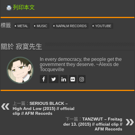
列印本文
標籤
METAL
MUSIC
NAPALM RECORDS
YOUTUBE
關於 寂寞先生
In every democracy, the people get the
government they deserve. ~Alexis de
Tocqueville
上一篇：
SERIOUS BLACK –
High And Low (2015) // official
clip // AFM Records
下一篇：
TANZWUT – Freitag
der 13. (2015) // official clip //
AFM Records