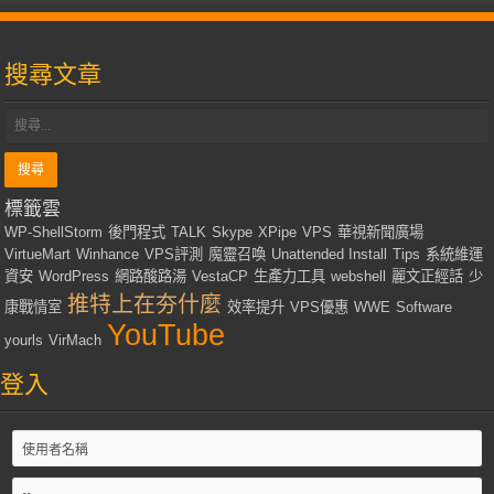
搜尋文章
標籤雲
WP-ShellStorm
後門程式
TALK
Skype
XPipe
VPS
華視新聞廣場
VirtueMart
Winhance
VPS評測
魔靈召喚
Unattended Install
Tips
系統維運
資安
WordPress
網路酸路湯
VestaCP
生產力工具
webshell
麗文正經話
少
推特上在夯什麼
康戰情室
效率提升
VPS優惠
WWE
Software
YouTube
yourls
VirMach
登入