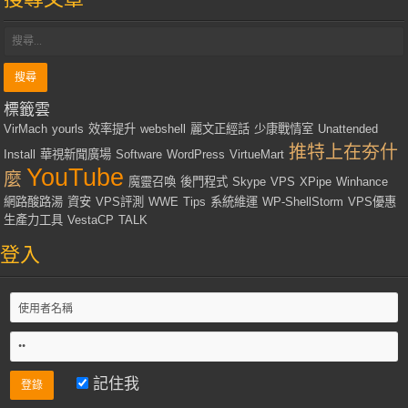
標籤雲
VirMach
yourls
效率提升
webshell
麗文正經話
少康戰情室
Unattended
推特上在夯什
Install
華視新聞廣場
Software
WordPress
VirtueMart
YouTube
麼
魔靈召喚
後門程式
Skype
VPS
XPipe
Winhance
網路酸路湯
資安
VPS評測
WWE
Tips
系統維運
WP-ShellStorm
VPS優惠
生產力工具
VestaCP
TALK
登入
記住我