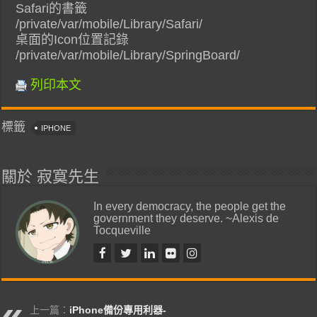
Safari的書籤
/private/var/mobile/Library/Safari/
桌面的Icon位置記錄
/private/var/mobile/Library/SpringBoard/
列印本文
標籤
IPHONE
關於 寂寞先生
In every democracy, the people get the
government they deserve. ~Alexis de
Tocqueville
上一篇：
iPhone備份專用利器-