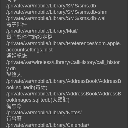
/private/var/mobile/Library/SMS/sms.db
/private/var/mobile/Library/SMS/sms.db-shm
/private/var/mobile/Library/SMS/sms.db-wal
電子郵件
/private/var/mobile/Library/Mail/
電子郵件信箱設定檔
/private/var/mobile/Library/Preferences/com.apple.
accountsettings.plist
通話紀錄
/private/var/wireless/Library/CallHistory/call_histor
y.db
聯絡人
/private/var/mobile/Library/AddressBook/AddressB
ook.sqlitedb(電話)
/private/var/mobile/Library/AddressBook/AddressB
ookImages.sqlitedb(大頭貼)
備忘錄
/private/var/mobile/Library/Notes/
行事曆
/private/var/mobile/Library/Calendar/