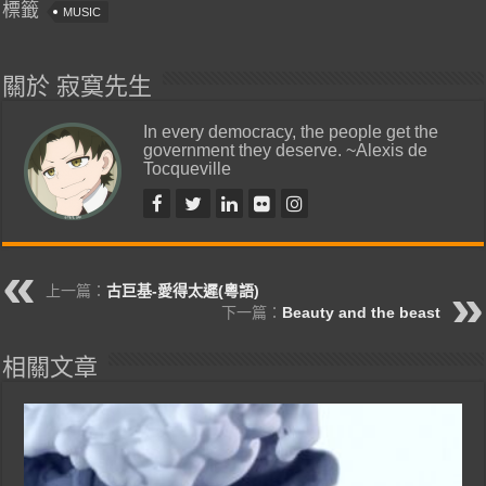
標籤
MUSIC
關於 寂寞先生
In every democracy, the people get the
government they deserve. ~Alexis de
Tocqueville
上一篇：
古巨基-愛得太遲(粵語)
下一篇：
Beauty and the beast
相關文章