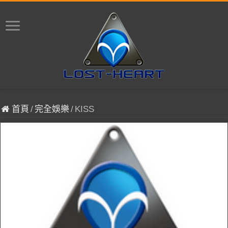
首頁
/
完全娛樂
/
KISS