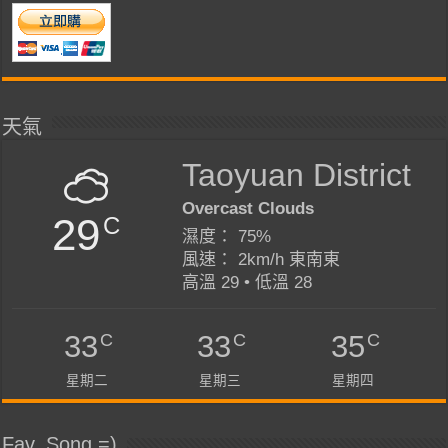
天氣
Taoyuan District
Overcast Clouds
29
C
濕度： 75%
風速： 2km/h 東南東
高溫 29 • 低溫 28
C
C
C
33
33
35
星期二
星期三
星期四
Fav. Song =)