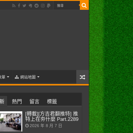
歌單
網站地圖
新
熱門
留言
標籤
[轉載][方吉君翻推特] 推
特上在夯什麼 Part.2289
2026 年 8 月 7 日