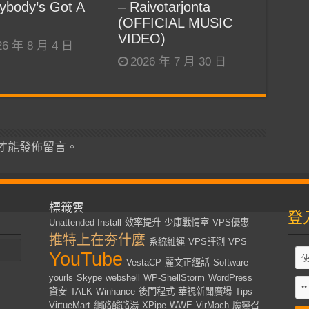
ybody’s Got A
– Raivotarjonta
(OFFICIAL MUSIC
VIDEO)
26 年 8 月 4 日
2026 年 7 月 30 日
才能發佈留言。
標籤雲
登
Unattended Install
效率提升
少康戰情室
VPS優惠
推特上在夯什麼
系統維運
VPS評測
VPS
YouTube
VestaCP
麗文正經話
Software
yourls
Skype
webshell
WP-ShellStorm
WordPress
資安
TALK
Winhance
後門程式
華視新聞廣場
Tips
VirtueMart
網路酸路湯
XPipe
WWE
VirMach
魔靈召