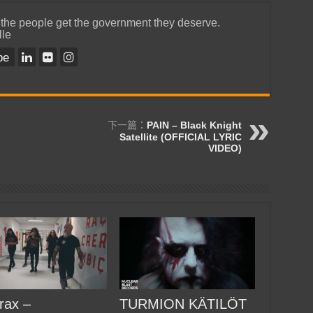
 the people get the government they deserve.
lle
be
下一篇：
PAIN – Black Knight
Satellite (OFFICIAL LYRIC
VIDEO)
rax –
TURMION KÄTILÖT