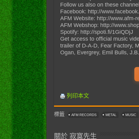
Follow us also on these channel
Facebook: http://www.facebook
AFM Website: http://www.afm-r
AFM Webshop: http://www.shop
Spotify: http://spoti.fi/1GiQDjJ
Get access to official music vi
trailer of D-A-D, Fear Factory, 
Ogan, Evergrey, Emil Bulls, J.
列印本文
標籤
AFM RECORDS
METAL
MUSIC
關於 寂寞先生