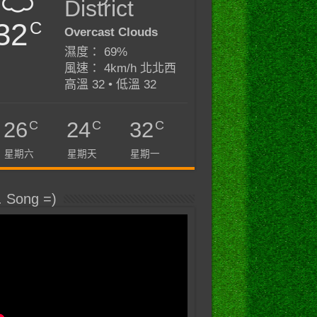
District
32
C
Overcast Clouds
濕度： 69%
風速： 4km/h 北北西
高溫 32 • 低溫 32
C
C
C
26
24
32
星期六
星期天
星期一
. Song =)