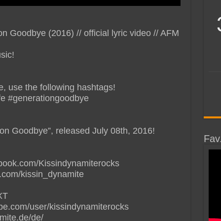
Goodbye (2016) // official lyric video // AFM
sic!
e, use the following hashtags!
fe‬ ‪#‎generationgoodbye‬
on Goodbye”, released July 08th, 2016!
Fav
book.com/Kissindynamiterocks
m.com/kissin_dynamite
kXT
be.com/user/kissindynamiterocks
mite.de/de/