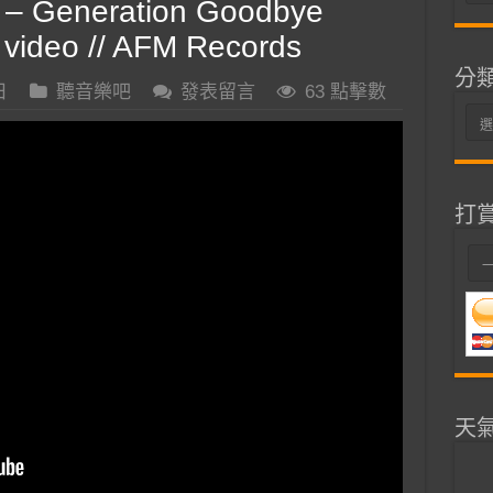
– Generation Goodbye
整
ric video // AFM Records
分
日
聽音樂吧
發表留言
63 點擊數
分
類
打
天