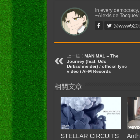
In every democracy,
~Alexis de Tocquevi
@www520
上一篇：
MANIMAL – The
Journey (feat. Udo
Dirkschneider) / official lyric
video / AFM Records
相關文章
STELLAR CIRCUITS
Anth