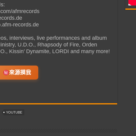
s:
.com/afmrecords
ecords.de
.afm-records.de
deos, interviews, live performances and album
Ministry, U.D.O., Rhapsody of Fire, Orden
B.O., Kissin’ Dynamite, LORDI and many more!
來源摸我
YOUTUBE