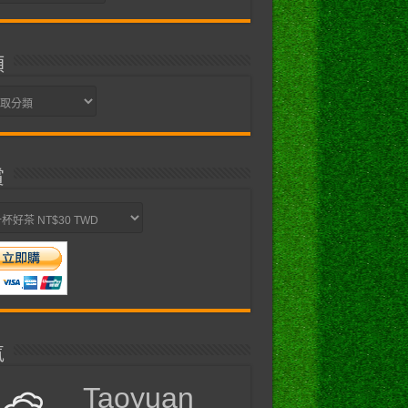
類
賞
氣
Taoyuan