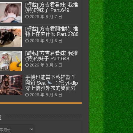
[轉載][方吉君看妹] 我推
(特)的妹子 Part.649
2026 年 8 月 7 日
[轉載][方吉君翻推特] 推
特上在夯什麼 Part.2288
2026 年 8 月 6 日
[轉載][方吉君看妹] 我推
(特)的妹子 Part.648
2026 年 8 月 6 日
手機也能當下載神器？
開箱 Seal
：把 yt-dlp
穿上優雅外衣的雙面刃
2026 年 8 月 5 日
整