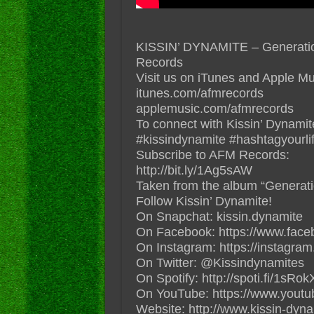
KISSIN’ DYNAMITE – Generation 
Records
Visit us on iTunes and Apple Mu
itunes.com/afmrecords
applemusic.com/afmrecords
To connect with Kissin’ Dynamit
#‎kissindynamite‬ ‪#‎hashtagyourli
Subscribe to AFM Records:
http://bit.ly/1Ag5sAW
Taken from the album “Generati
Follow Kissin’ Dynamite!
On Snapchat: kissin.dynamite
On Facebook: https://www.face
On Instagram: https://instagra
On Twitter: @Kissindynamites
On Spotify: http://spoti.fi/1sRo
On YouTube: https://www.youtu
Website: http://www.kissin-dyna