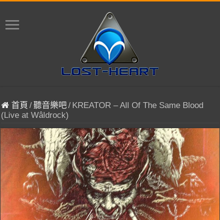
首頁
/
聽音樂吧
/
KREATOR – All Of The Same Blood
(Live at Wâldrock)