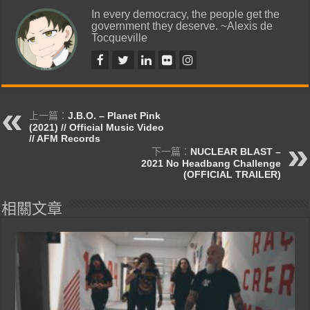
In every democracy, the people get the
government they deserve. ~Alexis de
Tocqueville
上一篇：
J.B.O. – Planet Pink
(2021) // Official Music Video
// AFM Records
下一篇：
NUCLEAR BLAST –
2021 No Headbang Challenge
(OFFICIAL TRAILER)
相關文章