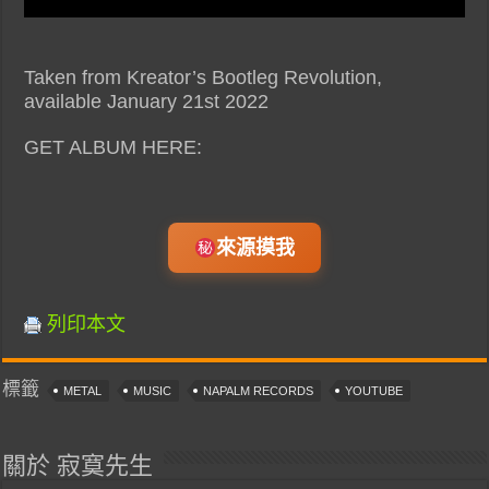
Taken from Kreator’s Bootleg Revolution,
available January 21st 2022
GET ALBUM HERE:
來源摸我
列印本文
標籤
METAL
MUSIC
NAPALM RECORDS
YOUTUBE
關於 寂寞先生