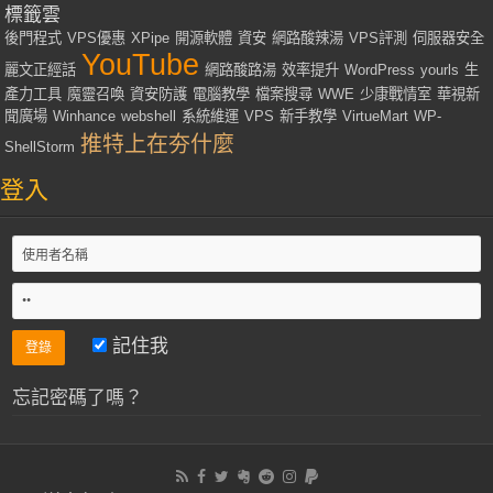
標籤雲
後門程式
VPS優惠
XPipe
開源軟體
資安
網路酸辣湯
VPS評測
伺服器安全
YouTube
麗文正經話
網路酸路湯
效率提升
WordPress
yourls
生
產力工具
魔靈召喚
資安防護
電腦教學
檔案搜尋
WWE
少康戰情室
華視新
聞廣場
Winhance
webshell
系統維運
VPS
新手教學
VirtueMart
WP-
推特上在夯什麼
ShellStorm
登入
記住我
忘記密碼了嗎？