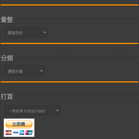
彙整
彙
整
分類
分
類
打賞