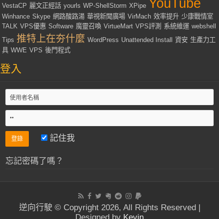
YouTube
VestaCP
麗文正經話
yourls
WP-ShellStorm
XPipe
Winhance
Skype
網路酸路湯
華視新聞廣場
VirMach
效率提升
少康戰情室
TALK
VPS優惠
Software
魔靈召喚
VirtueMart
VPS評測
系統維運
webshell
推特上在夯什麼
Tips
WordPress
Unattended Install
資安
生產力工
具
WWE
VPS
後門程式
登入
記住我
忘記密碼了嗎？
逆向行駛 © Copyright 2026, All Rights Reserved |
Designed by
Kevin