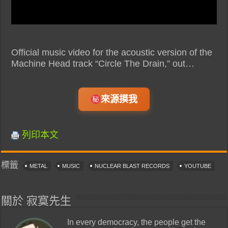
Official music video for the acoustic version of the
Machine Head track “Circle The Drain,” out…
來源摸我
列印本文
標籤
METAL
MUSIC
NUCLEAR BLAST RECORDS
YOUTUBE
關於 寂寞先生
In every democracy, the people get the