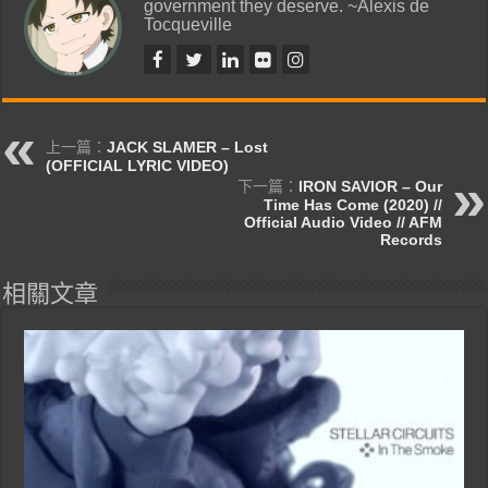
government they deserve. ~Alexis de
Tocqueville
上一篇：
JACK SLAMER – Lost
(OFFICIAL LYRIC VIDEO)
下一篇：
IRON SAVIOR – Our
Time Has Come (2020) //
Official Audio Video // AFM
Records
相關文章