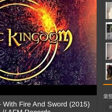
彙
ith Fire And Sword (2015)
彙
整