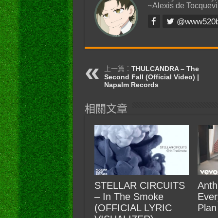
~Alexis de Tocquevi
@www520
上一篇：
THULCANDRA – The
Second Fall (Official Video) |
Napalm Records
相關文章
STELLAR CIRCUITS
Anth
– In The Smoke
Ever
(OFFICIAL LYRIC
Plan