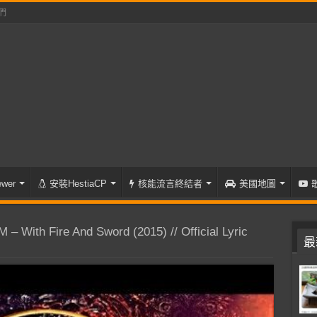
們
wer
安裝HestiaCP
核能流言終結者
美國地圖
With Fire And Sword (2015) // Official Lyric
最