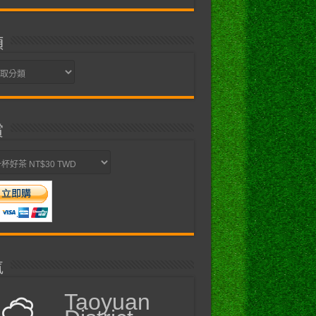
類
賞
氣
Taoyuan