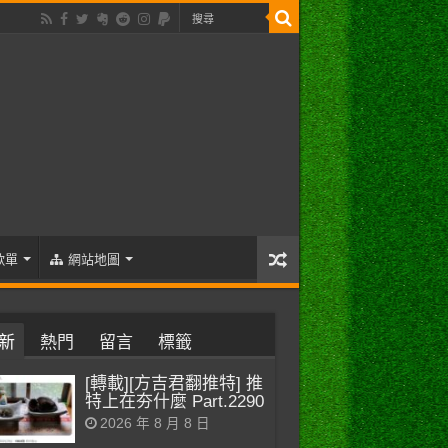
歌單
網站地圖
新
熱門
留言
標籤
[轉載][方吉君翻推特] 推
特上在夯什麼 Part.2290
2026 年 8 月 8 日