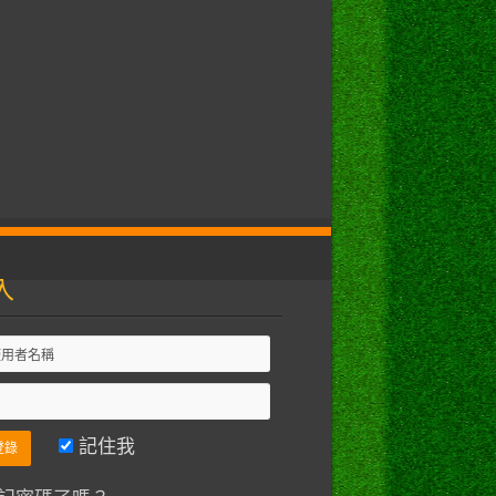
入
記住我