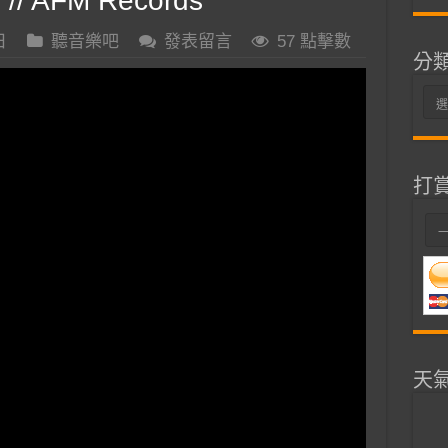
eo // AFM Records
日
聽音樂吧
發表留言
57 點擊數
分
分
類
打
天