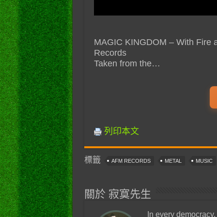
MAGIC KINGDOM – With Fire and 
Records
Taken from the…
列印本文
標籤
AFM RECORDS
METAL
MUSIC
關於 寂寞先生
In every democracy,