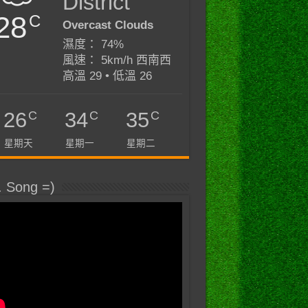
District
28
C
Overcast Clouds
濕度： 74%
風速： 5km/h 西南西
高溫 29 • 低溫 26
C
C
C
26
34
35
星期天
星期一
星期二
. Song =)