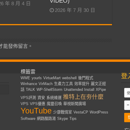
VIDEO)
26 年 8 月 4 日
2026 年 7 月 30 日
才能發佈留言。
標籤雲
登
WWE
yourls
VirtueMart
webshell
後門程式
Winhance
VirMach
生產力工具
效率提升
麗文正經
話
TALK
WP-ShellStorm
Unattended Install
XPipe
推特上在夯什麼
VPS評測
資安
系統維運
VPS
VPS優惠
魔靈召喚
華視新聞廣場
YouTube
少康戰情室
VestaCP
WordPress
Software
網路酸路湯
Skype
Tips