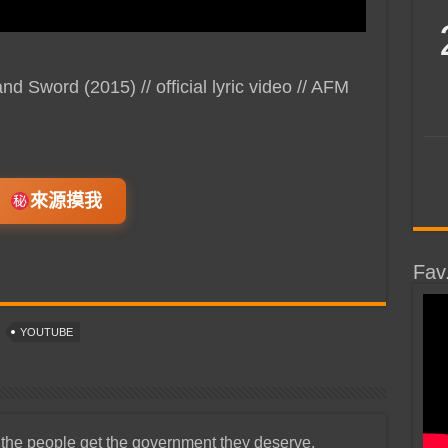
Sword (2015) // official lyric video // AFM
來源摸我
Fav
YOUTUBE
 the people get the government they deserve.