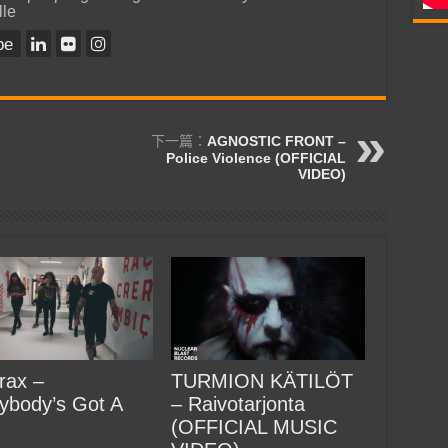
lle
be
下一篇：
AGNOSTIC FRONT –
Police Violence (OFFICIAL
VIDEO)
rax –
TURMION KÄTILÖT
ybody’s Got A
– Raivotarjonta
(OFFICIAL MUSIC