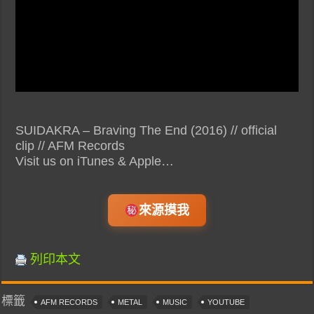
SUIDAKRA – Braving The End (2016) // official
clip // AFM Records
Visit us on iTunes & Apple…
來源摸我
列印本文
標籤
AFM RECORDS
METAL
MUSIC
YOUTUBE