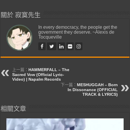
關於 寂寞先生
In every democracy, the people get the
government they deserve. ~Alexis de
Tocqueville
上一篇：
HAMMERFALL – The
Sacred Vow (Official Lyric-
Video) | Napalm Records
下一篇：
MESHUGGAH – Born
In Dissonance (OFFICIAL
TRACK & LYRICS)
相關文章