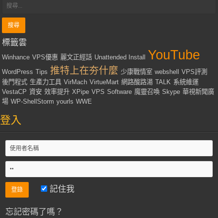
標籤雲
YouTube
Winhance
VPS優惠
麗文正經話
Unattended Install
推特上在夯什麼
WordPress
Tips
少康戰情室
webshell
VPS評測
後門程式
生產力工具
VirMach
VirtueMart
網路酸路湯
TALK
系統維運
VestaCP
資安
效率提升
XPipe
VPS
Software
魔靈召喚
Skype
華視新聞廣
場
WP-ShellStorm
yourls
WWE
登入
記住我
忘記密碼了嗎？