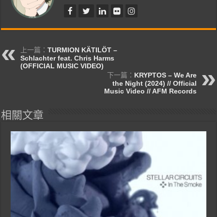
上一篇：
TURMION KÄTILÖT –
Schlachter feat. Chris Harms
(OFFICIAL MUSIC VIDEO)
下一篇：
KRYPTOS – We Are
the Night (2024) // Official
Music Video // AFM Records
相關文章