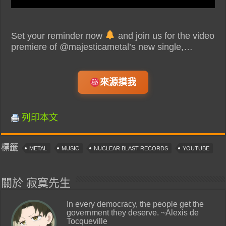
Set your reminder now
and join us for the video
premiere of @majesticametal’s new single,…
來源摸我
列印本文
標籤
METAL
MUSIC
NUCLEAR BLAST RECORDS
YOUTUBE
關於 寂寞先生
In every democracy, the people get the
government they deserve. ~Alexis de
Tocqueville