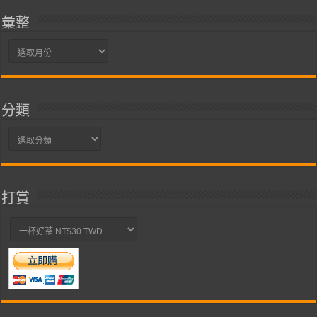
彙整
彙
整
分類
分
類
打賞