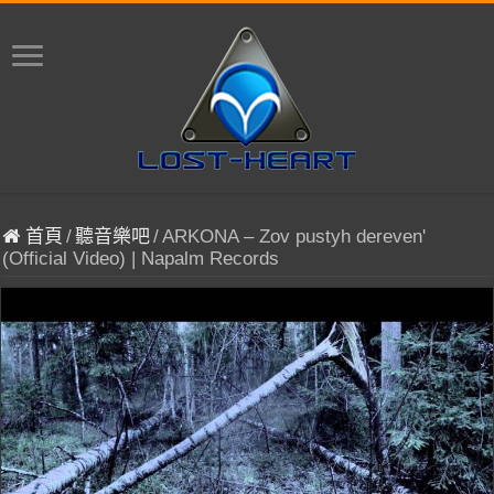
首頁
/
聽音樂吧
/
ARKONA – Zov pustyh dereven'
(Official Video) | Napalm Records