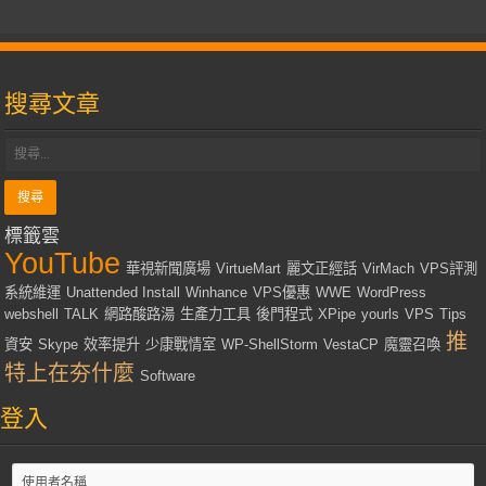
搜尋文章
標籤雲
YouTube
華視新聞廣場
VirtueMart
麗文正經話
VirMach
VPS評測
系統維運
Unattended Install
Winhance
VPS優惠
WWE
WordPress
webshell
TALK
網路酸路湯
生產力工具
後門程式
XPipe
yourls
VPS
Tips
推
資安
Skype
效率提升
少康戰情室
WP-ShellStorm
VestaCP
魔靈召喚
特上在夯什麼
Software
登入