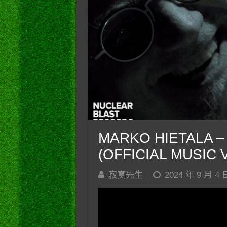
MARKO HIETALA – F
(OFFICIAL MUSIC 
寂寞先生
2024 年 9 月 4 