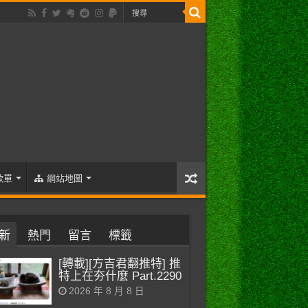
歌單
網站地圖
新
熱門
留言
標籤
[轉載][方吉君翻推特] 推
特上在夯什麼 Part.2290
2026 年 8 月 8 日