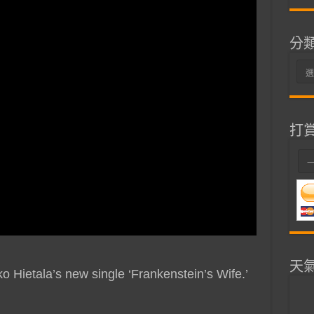
分
分
類
打
天
ko Hietala’s new single ‘Frankenstein’s Wife.’