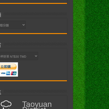
類
賞
氣
Taoyuan