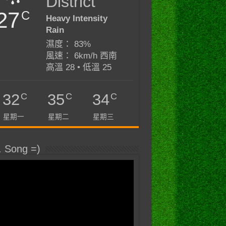
District
27
C
Heavy Intensity
Rain
濕度： 83%
風速： 6km/h 西南
高溫 28 • 低溫 25
C
C
C
32
35
34
星期一
星期二
星期三
. Song =)