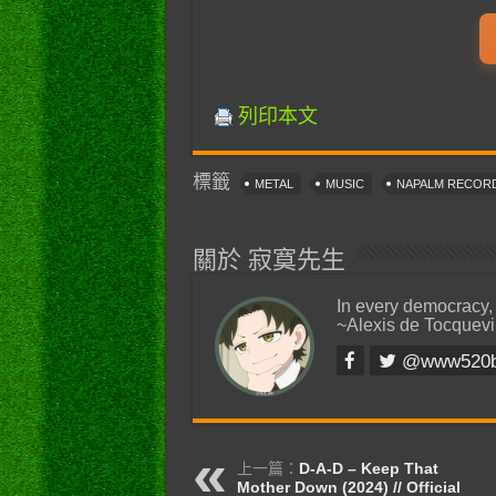
列印本文
標籤
METAL
MUSIC
NAPALM RECOR
關於 寂寞先生
In every democracy,
~Alexis de Tocquevi
@www520
上一篇：
D-A-D – Keep That
Mother Down (2024) // Official