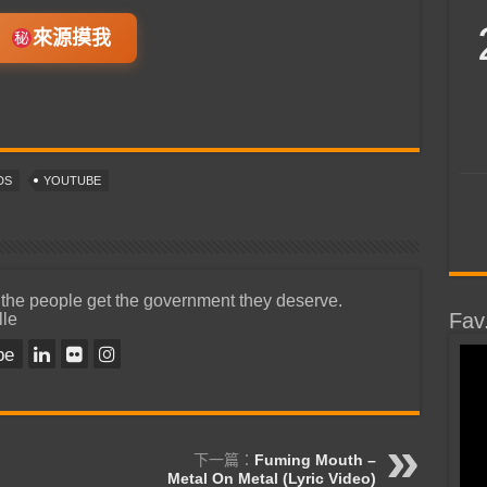
來源摸我
DS
YOUTUBE
 the people get the government they deserve.
lle
Fav
be
下一篇：
Fuming Mouth –
Metal On Metal (Lyric Video)