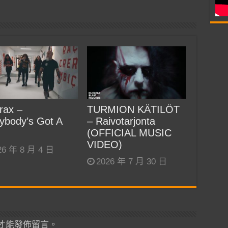
rax –
TURMION KÄTILÖT
ybody’s Got A
– Raivotarjonta
(OFFICIAL MUSIC
VIDEO)
26 年 8 月 4 日
2026 年 7 月 30 日
才能發佈留言。