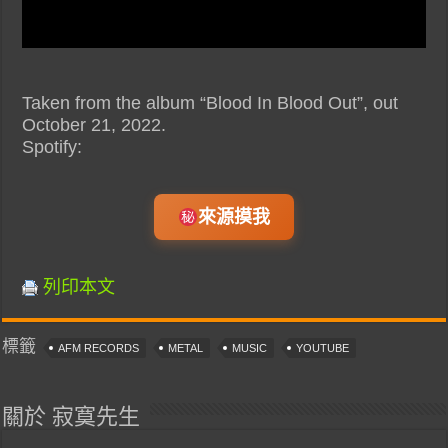
Taken from the album “Blood In Blood Out”, out
October 21, 2022.
Spotify:
來源摸我
列印本文
標籤
AFM RECORDS
METAL
MUSIC
YOUTUBE
關於 寂寞先生