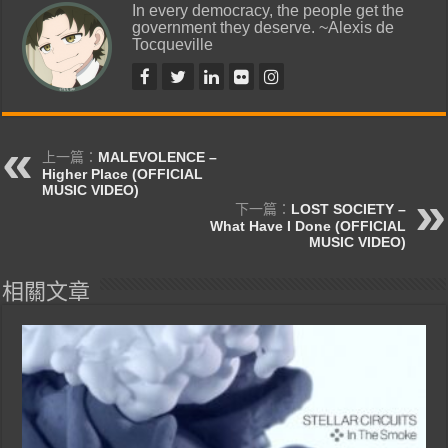
In every democracy, the people get the
government they deserve. ~Alexis de
Tocqueville
上一篇：
MALEVOLENCE –
Higher Place (OFFICIAL
MUSIC VIDEO)
下一篇：
LOST SOCIETY –
What Have I Done (OFFICIAL
MUSIC VIDEO)
相關文章