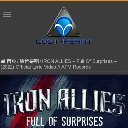
首頁
/
聽音樂吧
/
IRON ALLIES – Full Of Surprises –
(2022) Official Lyric Video // AFM Records