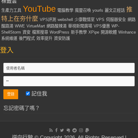
標籤雲
YouTube
推
生產力工具
電腦教學
魔靈召喚
yourls
麗文正經話
特上在夯什麼
VPS評測
webshell
少康戰情室
VPS
伺服器安全
網路
酸路湯
WWE
VirtueMart
網路酸辣湯
華視新聞廣場
VPS優惠
WP-
ShellStorm
資安
檔案搜尋
WordPress
新手教學
XPipe
開源軟體
Winhance
系統維運
後門程式
效率提升
資安防護
登入
記住我
忘記密碼了嗎？
逆向行駛 © Copyright 2026, All Rights Reserved |