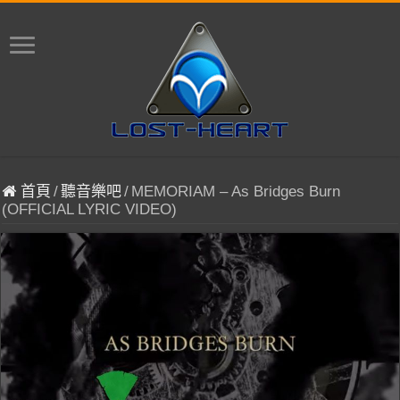
首頁
/
聽音樂吧
/
MEMORIAM – As Bridges Burn
(OFFICIAL LYRIC VIDEO)