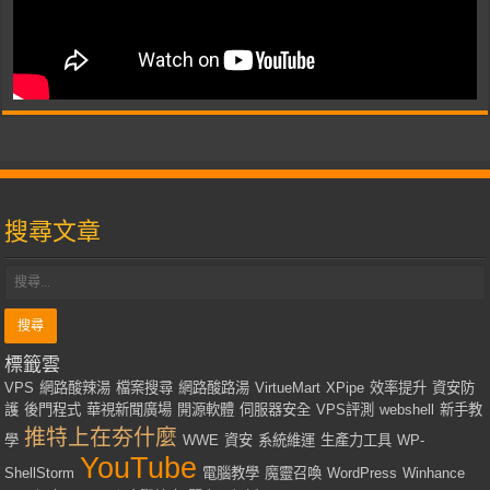
搜尋文章
標籤雲
VPS
網路酸辣湯
檔案搜尋
網路酸路湯
VirtueMart
XPipe
效率提升
資安防
護
後門程式
華視新聞廣場
開源軟體
伺服器安全
VPS評測
webshell
新手教
推特上在夯什麼
學
WWE
資安
系統維運
生產力工具
WP-
YouTube
ShellStorm
電腦教學
魔靈召喚
WordPress
Winhance