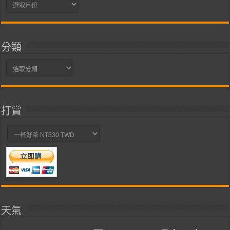
彙
整
分類
分
類
打賞
天氣