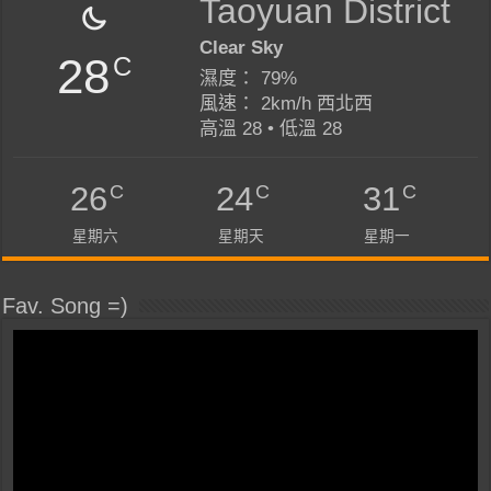
Taoyuan District
Clear Sky
28
C
濕度： 79%
風速： 2km/h 西北西
高溫 28 • 低溫 28
C
C
C
26
24
31
星期六
星期天
星期一
Fav. Song =)