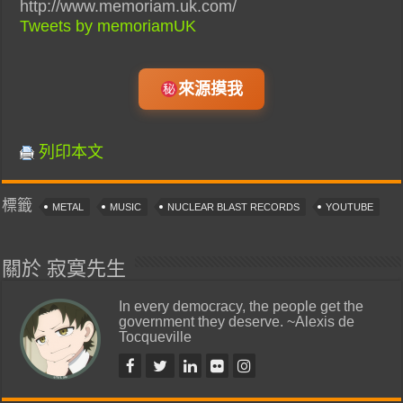
http://www.memoriam.uk.com/
Tweets by memoriamUK
來源摸我
列印本文
標籤
METAL
MUSIC
NUCLEAR BLAST RECORDS
YOUTUBE
關於 寂寞先生
In every democracy, the people get the
government they deserve. ~Alexis de
Tocqueville