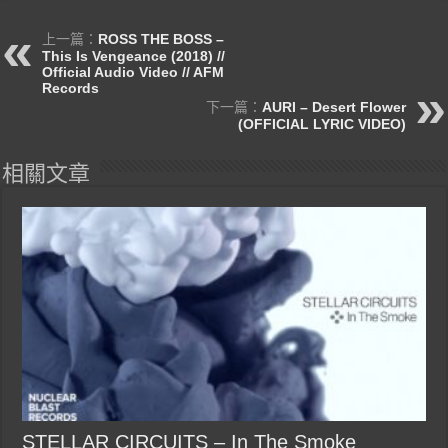
上一篇：
ROSS THE BOSS –
This Is Vengeance (2018) //
Official Audio Video // AFM
Records
下一篇：
AURI – Desert Flower
(OFFICIAL LYRIC VIDEO)
相關文章
STELLAR CIRCUITS – In The Smoke