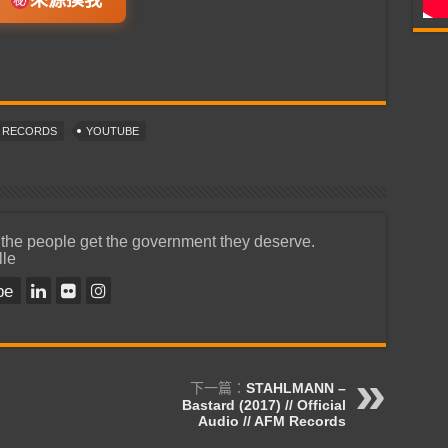
T RECORDS
YOUTUBE
 the people get the government they deserve.
lle
be
下一篇：
STAHLMANN –
Bastard (2017) // Official
Audio // AFM Records