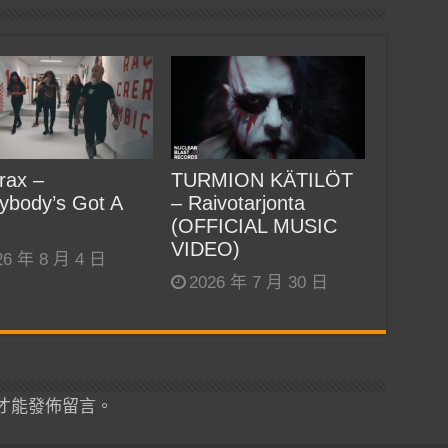
rax –
TURMION KÄTILÖT
ybody’s Got A
– Raivotarjonta
(OFFICIAL MUSIC
VIDEO)
26 年 8 月 4 日
2026 年 7 月 30 日
才能發佈留言。