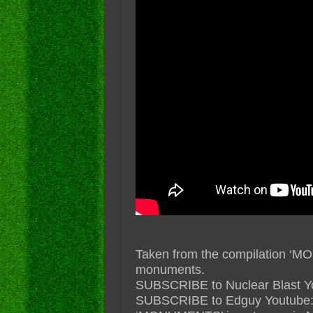
Taken from the compilation ‘M
monuments.
SUBSCRIBE to Nuclear Blast YouT
SUBSCRIBE to Edguy Youtube: ht