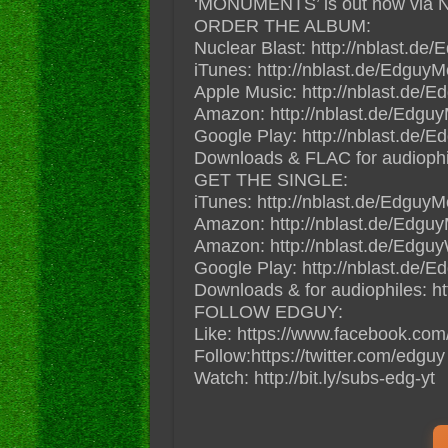
‘MONUMENTS’ is out now via Nu
ORDER THE ALBUM:
Nuclear Blast: http://nblast.
iTunes: http://nblast.de/Edguy
Apple Music: http://nblast.de
Amazon: http://nblast.de/Ed
Google Play: http://nblast.de
Downloads & FLAC for audiophile
GET THE SINGLE:
iTunes: http://nblast.de/Edguy
Amazon: http://nblast.de/Edg
Amazon: http://nblast.de/Edgu
Google Play: http://nblast.de/
Downloads & for audiophiles: ht
FOLLOW EDGUY:
Like: https://www.facebook.com
Follow:https://twitter.com/edguy‎
Watch: http://bit.ly/subs-edg-yt