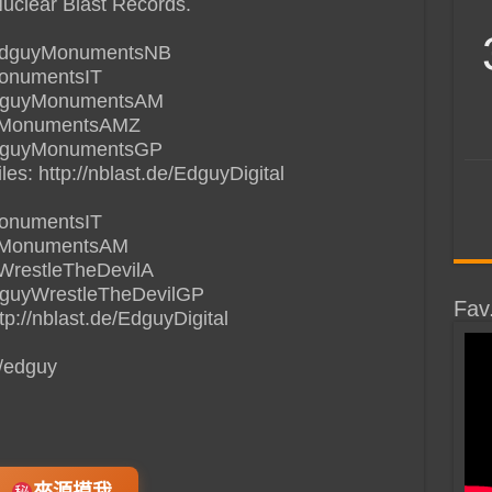
clear Blast Records.
de/EdguyMonumentsNB
MonumentsIT
/EdguyMonumentsAM
guyMonumentsAMZ
/EdguyMonumentsGP
s: http://nblast.de/EdguyDigital
MonumentsIT
uyMonumentsAM
yWrestleTheDevilA
EdguyWrestleTheDevilGP
Fav
tp://nblast.de/EdguyDigital
/edguy‎
來源摸我