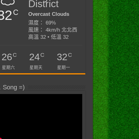
District
32
C
Overcast Clouds
濕度： 69%
風速： 4km/h 北北西
高溫 32 • 低溫 32
C
C
C
26
24
32
星期六
星期天
星期一
. Song =)