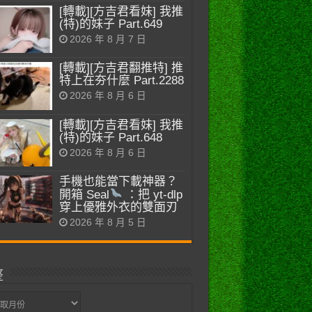
[轉載][方吉君看妹] 我推
(特)的妹子 Part.649
2026 年 8 月 7 日
[轉載][方吉君翻推特] 推
特上在夯什麼 Part.2288
2026 年 8 月 6 日
[轉載][方吉君看妹] 我推
(特)的妹子 Part.648
2026 年 8 月 6 日
手機也能當下載神器？
開箱 Seal
：把 yt-dlp
穿上優雅外衣的雙面刃
2026 年 8 月 5 日
整