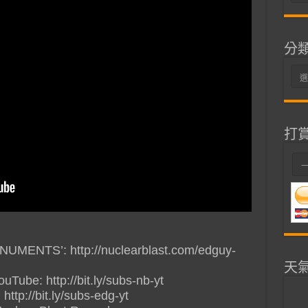
整
分
分
類
打
ONUMENTS’: http://nuclearblast.com/edguy-
天
ube: http://bit.ly/subs-nb-yt
tp://bit.ly/subs-edg-yt