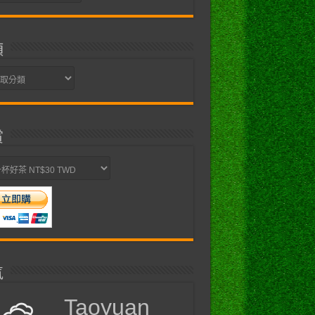
類
賞
氣
Taoyuan