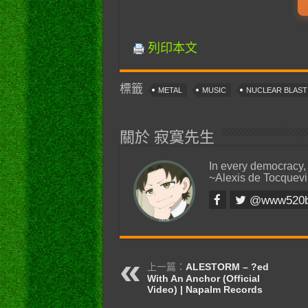
列印本文
標籤
METAL
MUSIC
NUCLEAR BLAS
關於 寂寞先生
In every democracy,
~Alexis de Tocquevi
@www520
上一篇：
ALESTORM – ?ed
With An Anchor (Official
Video) | Napalm Records