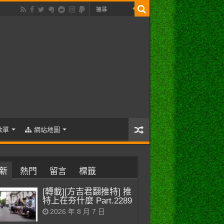
歌單
網站地圖
新
熱門
留言
標籤
[轉載][方吉君翻推特] 推
特上在夯什麼 Part.2289
2026 年 8 月 7 日