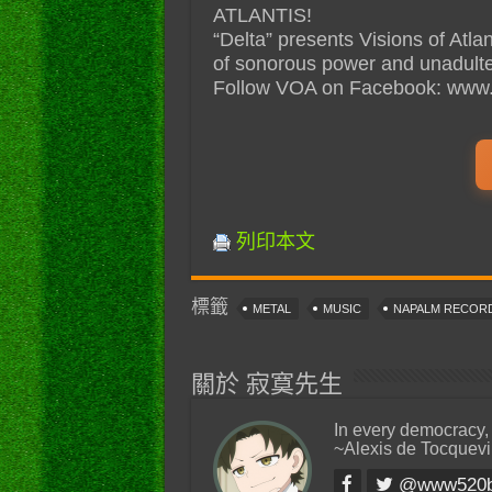
ATLANTIS!
“Delta” presents Visions of Atlan
of sonorous power and unadulte
Follow VOA on Facebook: www.fa
列印本文
標籤
METAL
MUSIC
NAPALM RECOR
關於 寂寞先生
In every democracy,
~Alexis de Tocquevi
@www520