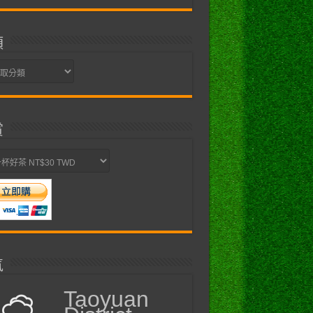
類
賞
氣
Taoyuan