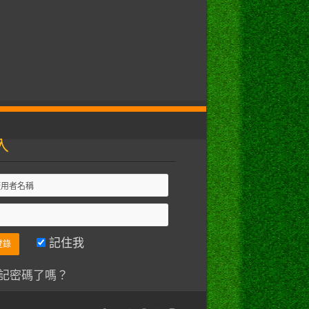
入
記住我
記密碼了嗎？