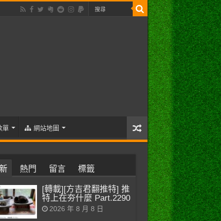
歌單
網站地圖
新
熱門
留言
標籤
[轉載][方吉君翻推特] 推
特上在夯什麼 Part.2290
2026 年 8 月 8 日