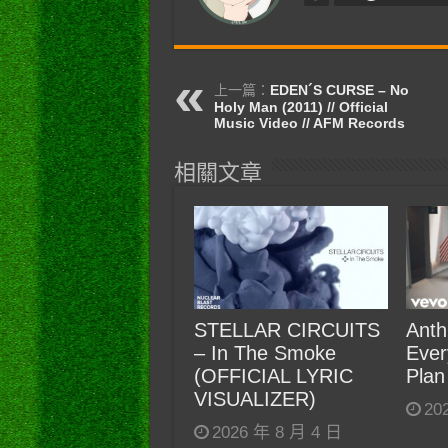
上一篇：
EDEN´S CURSE – No
Holy Man (2011) // Official
Music Video // AFM Records
相關文章
STELLAR CIRCUITS
Anth
– In The Smoke
Ever
(OFFICIAL LYRIC
Plan
VISUALIZER)
20
2026 年 8 月 4 日