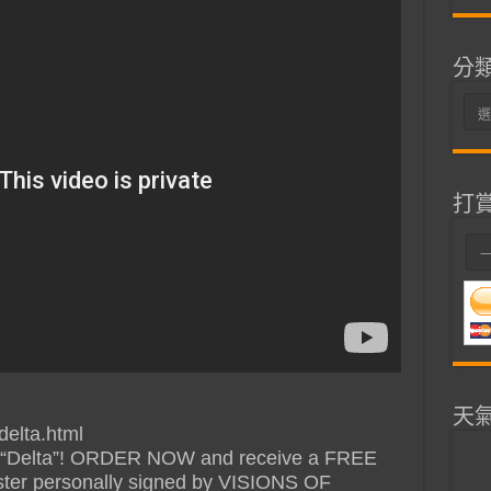
分
分
類
打
天
delta.html
“Delta”! ORDER NOW and receive a FREE
er personally signed by VISIONS OF