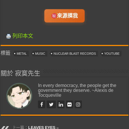
來源摸我
列印本文
標籤
METAL
MUSIC
NUCLEAR BLAST RECORDS
YOUTUBE
關於 寂寞先生
In every democracy, the people get the
government they deserve. ~Alexis de
Tocqueville
上一篇：
LEAVES EYES –