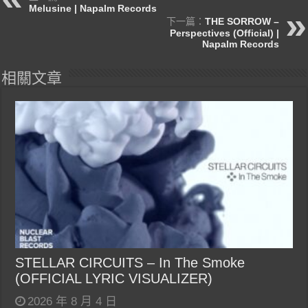
Melusine | Napalm Records
下一篇：
THE SORROW –
Perspectives (Official) |
Napalm Records
相關文章
STELLAR CIRCUITS – In The Smoke
(OFFICIAL LYRIC VISUALIZER)
2026 年 8 月 4 日