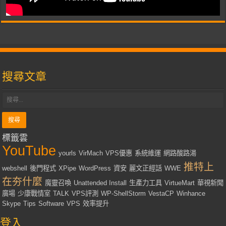
搜尋文章
標籤雲
YouTube
yourls
VirMach
VPS優惠
系統維運
網路酸路湯
推特上
webshell
後門程式
XPipe
WordPress
資安
麗文正經話
WWE
在夯什麼
魔靈召喚
Unattended Install
生產力工具
VirtueMart
華視新聞
廣場
少康戰情室
TALK
VPS評測
WP-ShellStorm
VestaCP
Winhance
Skype
Tips
Software
VPS
效率提升
登入