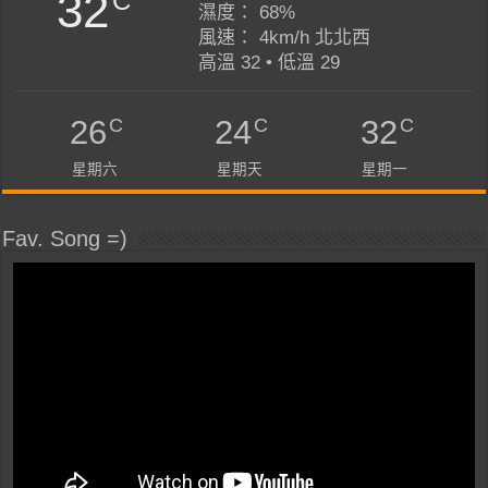
32
C
濕度： 68%
風速： 4km/h 北北西
高溫 32 • 低溫 29
C
C
C
26
24
32
星期六
星期天
星期一
Fav. Song =)