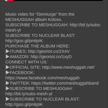
Music video for “Demiurge” from the
MESHUGGAH album Koloss.
SUBSCRIBE TO MESHUGGAH: http://bit.ly/subs-
mesh-yt
SUBSCRIBE TO NUCLEAR BLAST:
http://goo.gl/pn6pIK
PURCHASE THE ALBUM HERE:
▶ITUNES: http://georiot.co/2X4V
▶AMAZON: http://georiot.co/1xyD
CONNECT WITH US:
▶OFFICIAL SITE: http://www.meshuggah.net/
▶FACEBOOK:
https://www.facebook.com/meshuggah
▶TWITTER: https://twitter.com/meshuggahband
▶SUBSCRIBE TO MESHUGGAH:
http://bit.ly/subs-mesh-yt
▶SUBSCRIBE TO NUCLEAR BLAST:
http://goo.gl/pn6pIK