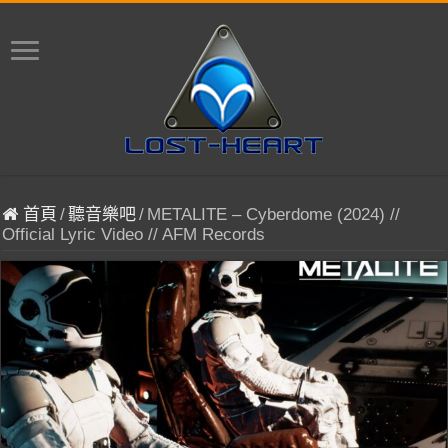
首頁
/
聽音樂吧
/
METALITE – Cyberdome (2024) //
Official Lyric Video // AFM Records