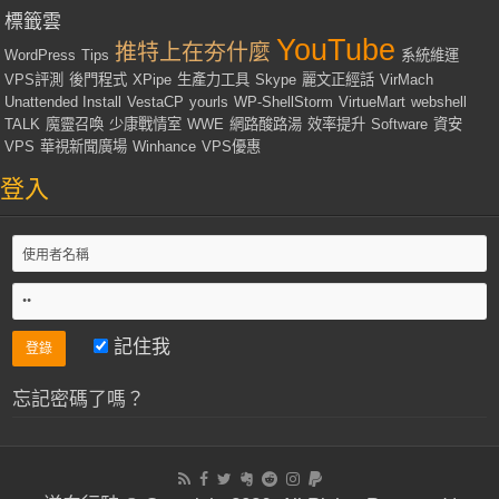
標籤雲
YouTube
推特上在夯什麼
WordPress
Tips
系統維運
VPS評測
後門程式
XPipe
生產力工具
Skype
麗文正經話
VirMach
Unattended Install
VestaCP
yourls
WP-ShellStorm
VirtueMart
webshell
TALK
魔靈召喚
少康戰情室
WWE
網路酸路湯
效率提升
Software
資安
VPS
華視新聞廣場
Winhance
VPS優惠
登入
記住我
忘記密碼了嗎？