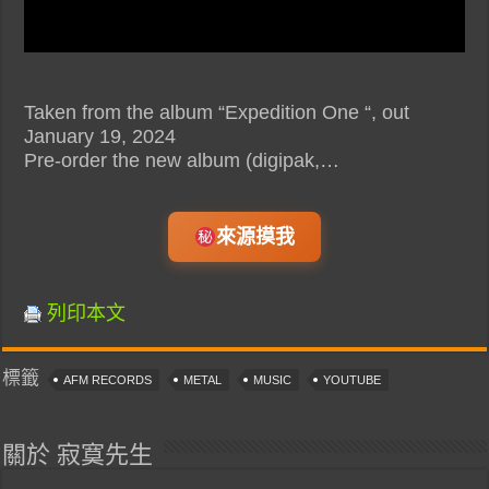
Taken from the album “Expedition One “, out
January 19, 2024
Pre-order the new album (digipak,…
來源摸我
列印本文
標籤
AFM RECORDS
METAL
MUSIC
YOUTUBE
關於 寂寞先生