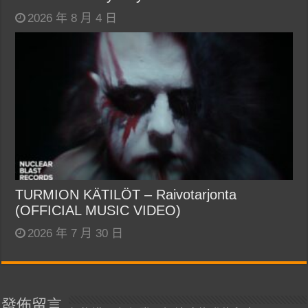
2026 年 8 月 4 日
TURMION KÄTILÖT – Raivotarjonta
(OFFICIAL MUSIC VIDEO)
2026 年 7 月 30 日
發佈留言