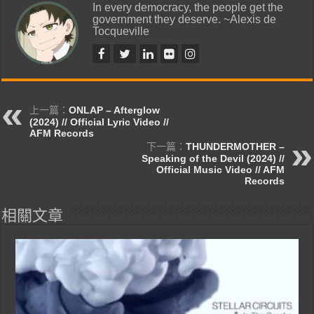
In every democracy, the people get the
government they deserve. ~Alexis de
Tocqueville
上一篇：
ONLAP – Afterglow
(2024) // Official Lyric Video //
AFM Records
下一篇：
THUNDERMOTHER –
Speaking of the Devil (2024) //
Official Music Video // AFM
Records
相關文章