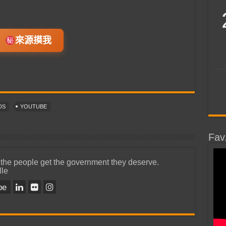
來源摸我
DS
YOUTUBE
Fav
 the people get the government they deserve.
lle
be