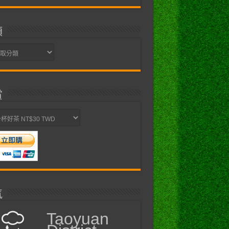
類
賞
氣
Taoyuan