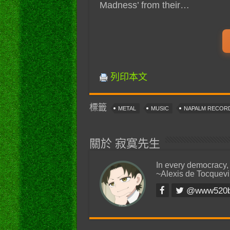
Madness’ from their…
列印本文
標籤
METAL
MUSIC
NAPALM RECOR
關於 寂寞先生
In every democracy,
~Alexis de Tocquevi
@www520