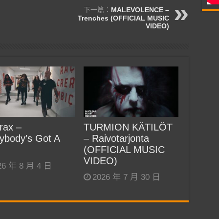
下一篇：
MALEVOLENCE –
Trenches (OFFICIAL MUSIC
VIDEO)
rax –
TURMION KÄTILÖT
ybody’s Got A
– Raivotarjonta
(OFFICIAL MUSIC
VIDEO)
26 年 8 月 4 日
2026 年 7 月 30 日