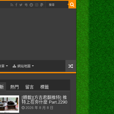
歌單
網站地圖
新
熱門
留言
標籤
[轉載][方吉君翻推特] 推
特上在夯什麼 Part.2290
2026 年 8 月 8 日