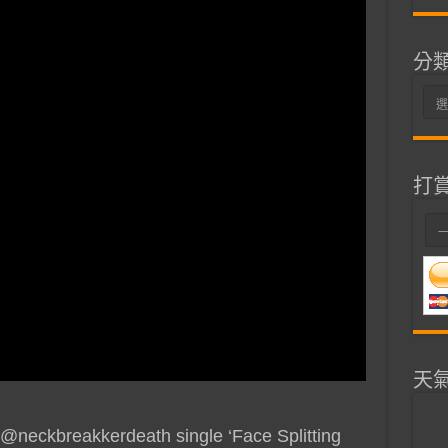
分
分
類
打
天
w @neckbreakkerdeath single ‘Face Splitting