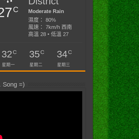
District
27
C
Moderate Rain
濕度： 80%
風速： 7km/h 西南
高溫 28 • 低溫 27
C
C
C
32
35
34
星期一
星期二
星期三
. Song =)