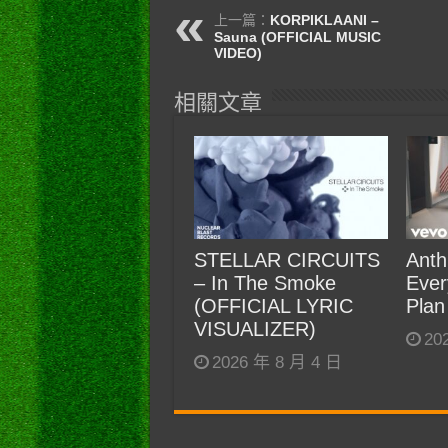
上一篇：
KORPIKLAANI –
Sauna (OFFICIAL MUSIC
VIDEO)
相關文章
STELLAR CIRCUITS
Anth
– In The Smoke
Ever
(OFFICIAL LYRIC
Plan
VISUALIZER)
20
2026 年 8 月 4 日