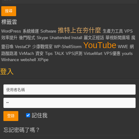
標籤雲
推特上在夯什麼
WordPress
系統維運
Software
生產力工具
VPS
效率提升
後門程式
Skype
Unattended Install
麗文正經話
華視新聞廣場
魔
YouTube
靈召喚
VestaCP
少康戰情室
WP-ShellStorm
WWE
網
路酸路湯
VirMach
資安
Tips
TALK
VPS評測
VirtueMart
VPS優惠
yourls
Winhance
webshell
XPipe
登入
記住我
忘記密碼了嗎？