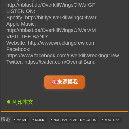
http://nblast.de/OverkillWingsOfWarGP
LISTEN ON:
Spotify: http://bit.ly/OverkillWingsOfWar
Apple Music:
http://nblast.de/OverkillWingsOfWarAM
VISIT THE BAND:
Website: http://www.wreckingcrew.com
Facebook:
https://www.facebook.com/OverkillWreckingCrew
Twitter: https://twitter.com/OverkillBand
來源摸我
列印本文
標籤
METAL
MUSIC
NUCLEAR BLAST RECORDS
YOUTUBE