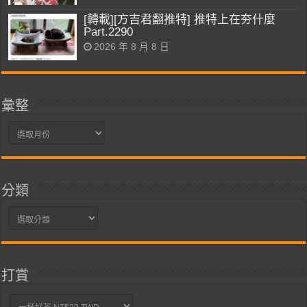
[轉載][方吉君翻推特] 推特上在夯什麼
Part.2290
2026 年 8 月 8 日
彙整
彙
整
分類
分
類
打賞