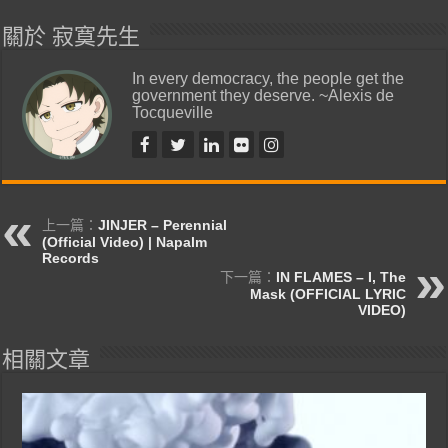
關於 寂寞先生
In every democracy, the people get the
government they deserve. ~Alexis de
Tocqueville
上一篇：
JINJER – Perennial
(Official Video) | Napalm
Records
下一篇：
IN FLAMES – I, The
Mask (OFFICIAL LYRIC
VIDEO)
相關文章