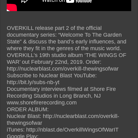
OVERKILL release part 2 of the official
documentary series: “Welcome To The Garden
State” & discuss the band’s early influences, and
where they fit in the genres of the music world.
OVERKILL’s 19th studio album ‘THE WINGS OF
WAR’ out February 22nd, 2019. Order:
http://nuclearblast.com/overkill-thewingsofwar
Subscribe to Nuclear Blast YouTube:
http://bit.ly/subs-nb-yt
Documentary interviews filmed at Shore Fire
Recording Studios in Long Branch, NJ
www.shorefirerecording.com
ORDER ALBUM:
Nuclear Blast: http://nuclearblast.com/overkill-
thewingsofwar
iTunes: http://nblast.de/OverkillWingsOfWarIT
Google Play: