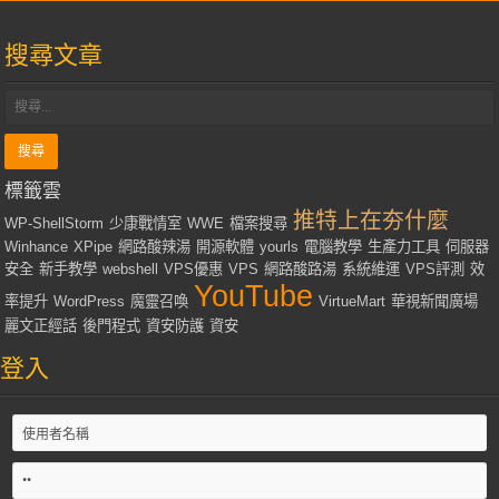
搜尋文章
標籤雲
推特上在夯什麼
WP-ShellStorm
少康戰情室
WWE
檔案搜尋
Winhance
XPipe
網路酸辣湯
開源軟體
yourls
電腦教學
生產力工具
伺服器
安全
新手教學
webshell
VPS優惠
VPS
網路酸路湯
系統維運
VPS評測
效
YouTube
率提升
WordPress
魔靈召喚
VirtueMart
華視新聞廣場
麗文正經話
後門程式
資安防護
資安
登入