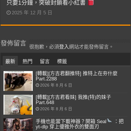
只要1分鐘，突破封鎖看小紅書
2025 年 12 月 5 日
發佈留言
很抱歉，必須
登入
網站才能發佈留言。
最新
熱門
留言
標籤
[轉載][方吉君翻推特] 推特上在夯什麼
Part.2288
2026 年 8 月 6 日
[轉載][方吉君看妹] 我推(特)的妹子
Part.648
2026 年 8 月 6 日
手機也能當下載神器？開箱 Seal
：把
yt-dlp 穿上優雅外衣的雙面刃