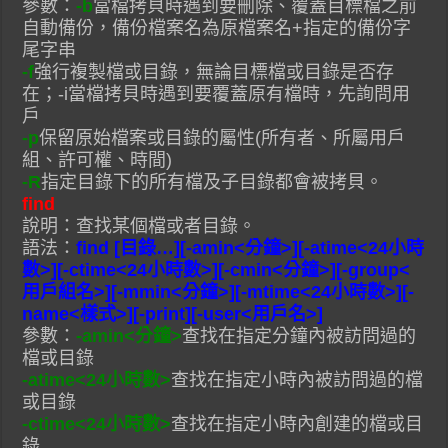
參數：
-b
當檔拷貝時遇到要刪除、覆蓋目標檔之前
自動備份，備份檔案名為原檔案名+指定的備份字
尾字串
-f
強行複製檔或目錄，無論目標檔或目錄是否存
在；-i當檔拷貝時遇到要覆蓋原有檔時，先詢問用
戶
-p
保留原始檔案或目錄的屬性(所有者、所屬用戶
組、許可權、時間)
-R
指定目錄下的所有檔及子目錄都會被拷貝。
find
說明：查找某個檔或者目錄。
語法：
find [目錄…][-amin<分鐘>][-atime<24小時
數>][-ctime<24小時數>][-cmin<分鐘>][-group<
用戶組名>][-mmin<分鐘>][-mtime<24小時數>][-
name<樣式>][-print][-user<用戶名>]
參數：
-amin<分鐘>
查找在指定分鐘內被訪問過的
檔或目錄
-atime<24小時數>
查找在指定小時內被訪問過的檔
或目錄
-ctime<24小時數>
查找在指定小時內創建的檔或目
錄