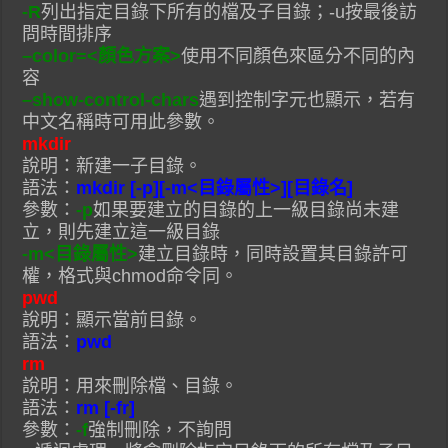
-R
列出指定目錄下所有的檔及子目錄；-u按最後訪
問時間排序
–color=<顏色方案>
使用不同顏色來區分不同的內
容
–show-control-chars
遇到控制字元也顯示，若有
中文名稱時可用此參數。
mkdir
說明：新建一子目錄。
語法：
mkdir [-p][-m<目錄屬性>][目錄名]
參數：
-p
如果要建立的目錄的上一級目錄尚未建
立，則先建立這一級目錄
-m<目錄屬性>
建立目錄時，同時設置其目錄許可
權，格式與chmod命令同。
pwd
說明：顯示當前目錄。
語法：
pwd
rm
說明：用來刪除檔、目錄。
語法：
rm [-fr]
參數：
-f
強制刪除，不詢問