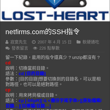
netfirms.com的SSH指令
寂寞先生
2007 年 4 月 15 日
軟硬通吃
發表留言
226 點擊數
留一下紀錄，能用的指令還真少 ? unzip都沒有 ?
cd
說明：切換當前目錄。
語法：
cd [目的目錄]
參數：[目的目錄]想要切換到的目錄名，可以是相
對路徑，也可以是絕對路徑。
cp
說明：用來拷貝檔或目錄。
語法：
cp [-bfipR][-S <備份字尾字串>][原始檔案/
目錄…][目標檔/目錄…]