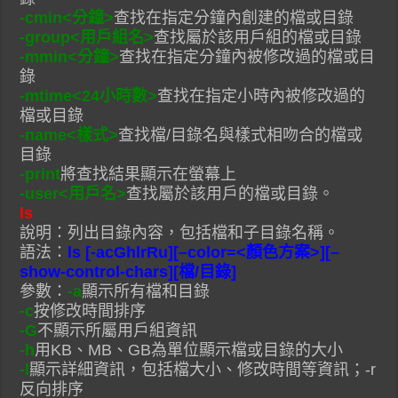
-cmin<分鐘>
查找在指定分鐘內創建的檔或目錄
-group<用戶組名>
查找屬於該用戶組的檔或目錄
-mmin<分鐘>
查找在指定分鐘內被修改過的檔或目
錄
-mtime<24小時數>
查找在指定小時內被修改過的
檔或目錄
-name<樣式>
查找檔/目錄名與樣式相吻合的檔或
目錄
-print
將查找結果顯示在螢幕上
-user<用戶名>
查找屬於該用戶的檔或目錄。
ls
說明：列出目錄內容，包括檔和子目錄名稱。
語法：
ls [-acGhlrRu][–color=<顏色方案>][–
show-control-chars][檔/目錄]
參數：
-a
顯示所有檔和目錄
-c
按修改時間排序
-G
不顯示所屬用戶組資訊
-h
用KB、MB、GB為單位顯示檔或目錄的大小
-l
顯示詳細資訊，包括檔大小、修改時間等資訊；-r
反向排序