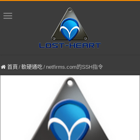
首頁
/
軟硬通吃
/
netfirms.com的SSH指令