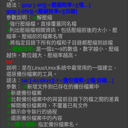
語法：
gzip [-dfl][-<壓縮效率>][檔…]
gzip [-dflr][-<壓縮效率>][目錄]
參數說明：
-d
解壓縮
-f
強行壓縮檔，直接覆蓋同名檔
-l
列出壓縮檔相關資訊，包括壓縮前後的大小、壓
縮率、壓縮前的檔案名等
-r
將指定目錄下所有的檔和子目錄都壓縮到該檔
–<壓縮效率>
是一個1～9的數值，數字越小、壓縮
越快，數位越大、壓縮率越高。
tar
說明：是在Linux/Unix系統中最常用的一個建立、
還原備份檔案的工具。
語法：
tar [-Acdkvx][-f <備份檔案>][檔/目錄…]
參數：
-A
新增文件到已存在的備份檔案中
-c
新建備份檔案
-d
比較備份檔案中的與當前目錄下的檔之間的差異
-k
解開備份檔案時，不覆蓋已有文件
-v
顯示命令執行的過程
-x
還原備份檔案中的內容
-f <備份檔案>
指定備份檔案名。