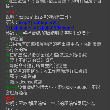
-r
遞迴處理，將會刪除指定目錄下的所有檔及子目
錄。
bzip2
說明：bzip2是.bz2檔的壓縮工具。
語法：
bzip2 [-cdfkqstvVL]
[-1|-2|-3|-4|-5|-6|-7|-8|-9][filename]
參數：
-c
將檔壓縮/解壓縮到標準輸出設備上
-d
解壓縮
-f
如果現有的檔和解壓縮的輸出檔重名，強制覆蓋
已存在的檔
-k
在解壓縮以後保留輸入檔(就是原始檔案)
-q
禁止不必要的警告資訊
-s
降低命令運行所需要的記憶體
-t
檢查檔的完整性；-v工作時顯示詳細資訊
-V
顯示版本資訊
-L
顯示License資訊
-1～-9
設置壓縮的塊大小，即100K～900K，不影
響壓縮過程。
gzip
說明：壓縮/解壓縮檔，生成的壓縮檔尾碼名為
“.gz”。