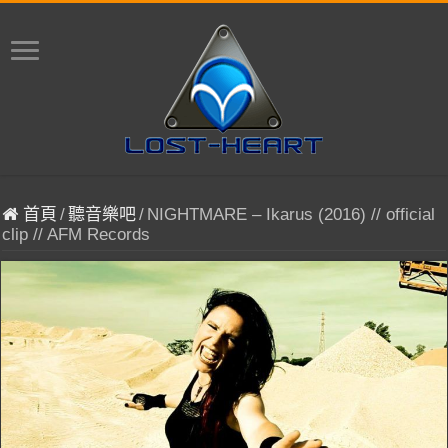
首頁
/
聽音樂吧
/
NIGHTMARE – Ikarus (2016) // official
clip // AFM Records