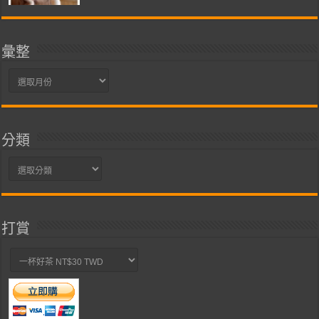
彙整
彙
整
分類
分
類
打賞