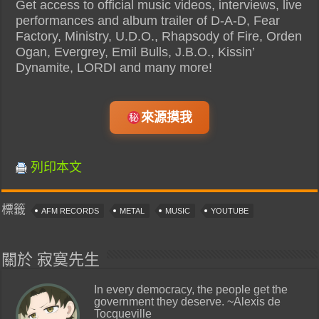
Get access to official music videos, interviews, live
performances and album trailer of D-A-D, Fear
Factory, Ministry, U.D.O., Rhapsody of Fire, Orden
Ogan, Evergrey, Emil Bulls, J.B.O., Kissin’
Dynamite, LORDI and many more!
來源摸我
列印本文
標籤
AFM RECORDS
METAL
MUSIC
YOUTUBE
關於 寂寞先生
In every democracy, the people get the
government they deserve. ~Alexis de
Tocqueville