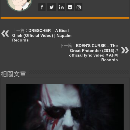
上一篇：
DRESCHER – A Bissl
Glick (Official Video) | Napalm
Records
下一篇：
EDEN'S CURSE – The
Great Pretender (2016) //
official lyric video // AFM
Records
相關文章