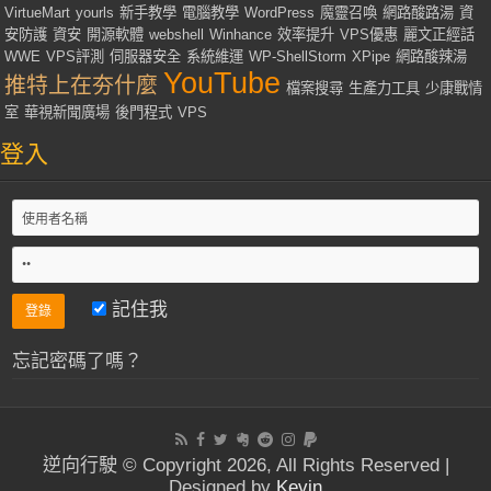
VirtueMart
yourls
新手教學
電腦教學
WordPress
魔靈召喚
網路酸路湯
資
安防護
資安
開源軟體
webshell
Winhance
效率提升
VPS優惠
麗文正經話
WWE
VPS評測
伺服器安全
系統維運
WP-ShellStorm
XPipe
網路酸辣湯
YouTube
推特上在夯什麼
檔案搜尋
生產力工具
少康戰情
室
華視新聞廣場
後門程式
VPS
登入
記住我
忘記密碼了嗎？
逆向行駛 © Copyright 2026, All Rights Reserved |
Designed by
Kevin