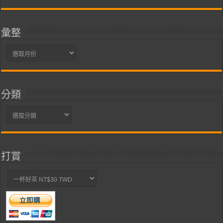
彙整
彙
整
分類
分
類
打賞