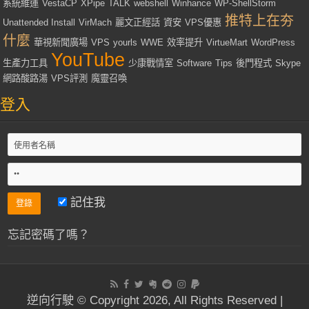
系統維運
VestaCP
XPipe
TALK
webshell
Winhance
WP-ShellStorm
推特上在夯
Unattended Install
VirMach
麗文正經話
資安
VPS優惠
什麼
華視新聞廣場
VPS
yourls
WWE
效率提升
VirtueMart
WordPress
YouTube
生產力工具
少康戰情室
Software
Tips
後門程式
Skype
網路酸路湯
VPS評測
魔靈召喚
登入
記住我
忘記密碼了嗎？
逆向行駛 © Copyright 2026, All Rights Reserved |