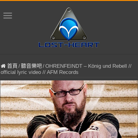
首頁
/
聽音樂吧
/
OHRENFEINDT – König und Rebell //
official lyric video // AFM Records