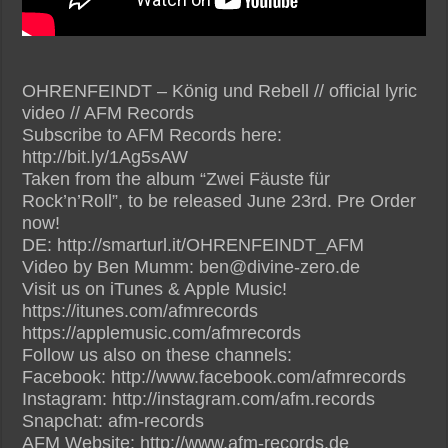
OHRENFEINDT – König und Rebell // official lyric
video // AFM Records
Subscribe to AFM Records here:
http://bit.ly/1Ag5sAW
Taken from the album “Zwei Fäuste für
Rock’n’Roll”, to be released June 23rd. Pre Order
now!
DE: http://smarturl.it/OHRENFEINDT_AFM
Video by Ben Mumm: ben@divine-zero.de
Visit us on iTunes & Apple Music!
https://itunes.com/afmrecords
https://applemusic.com/afmrecords
Follow us also on these channels:
Facebook: http://www.facebook.com/afmrecords
Instagram: http://instagram.com/afm.records
Snapchat: afm-records
AFM Website: http://www.afm-records.de