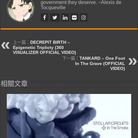
government they deserve. ~Alexis de
Tocqueville
上一篇：
DECREPIT BIRTH –
Epigenetic Triplicty (360
VISUALIZER OFFICIAL VIDEO)
下一篇：
TANKARD – One Foot
In The Grave (OFFICIAL
VIDEO)
相關文章