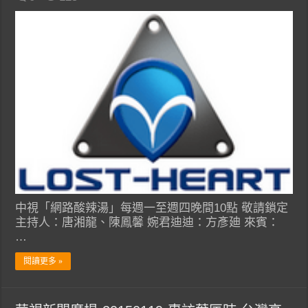
中視「網路酸辣湯」每週一至週四晚間10點 敬請鎖定
主持人：唐湘龍、陳鳳馨 婉君迪迪：方彥廸 來賓：
…
閱讀更多 »