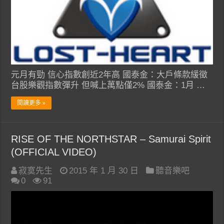
元月有勁 信心指數創近2年高 國泰金：大戶條款緩徵
台股樂觀指數彈升 但喊上萬點僅2% 國泰金：1月 …
閱讀更多 »
RISE OF THE NORTHSTAR – Samurai Spirit
(OFFICIAL VIDEO)
寂寞先生
2015 年 1 月 30 日
聽音樂吧
0
91