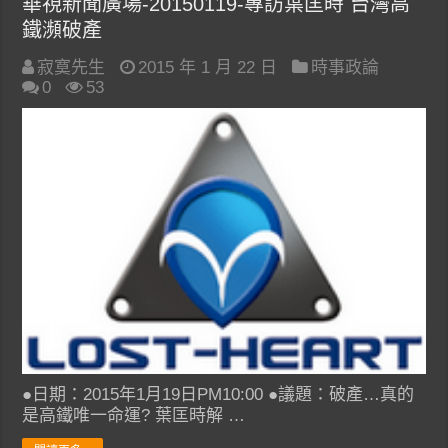
華視新聞廣場-20150119-專訪葉匡時 台灣高
鐵瀕破產
寂寞先生
2015 年 1 月 22 日
時事政論
0
53
●日期：2015年1月19日PM10:00 ●議題：破產…真的
是高鐵唯一命運? 葉匡時解 …