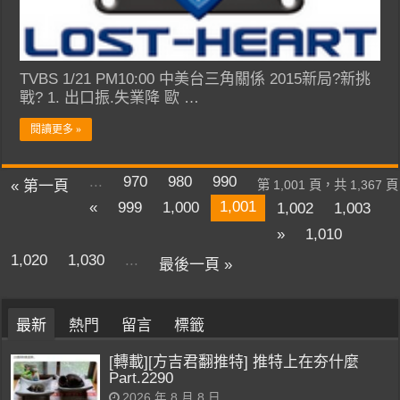
TVBS 1/21 PM10:00 中美台三角關係 2015新局?新挑
戰? 1. 出口振.失業降 歐 …
閱讀更多 »
...
970
980
990
« 第一頁
第 1,001 頁，共 1,367 頁
1,001
«
999
1,000
1,002
1,003
»
1,010
1,020
1,030
...
最後一頁 »
最新
熱門
留言
標籤
[轉載][方吉君翻推特] 推特上在夯什麼
Part.2290
2026 年 8 月 8 日