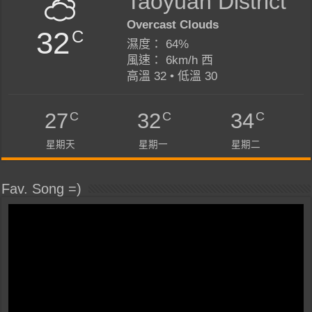
Taoyuan District
Overcast Clouds
32
C
濕度： 64%
風速： 6km/h 西
高溫 32 • 低溫 30
C
C
C
27
32
34
星期天
星期一
星期二
Fav. Song =)