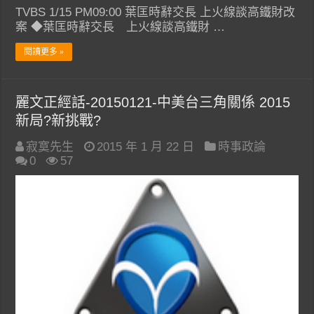
TVBS 1/15 PM09:00 葉匡時辭交長 上火線談高鐵財改
案 ◆葉匡時辭交長 上火線談高鐵財 …
閱讀更多 »
麗文正經話-20150121-中美台三角關係 2015
新局?新挑戰?
寂寞先生
2015 年 1 月 22 日
時事政論
0
57