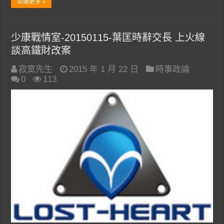
閱讀更多 »
少康戰情室-20150115-葉匡時辭交長 上火線
談高鐵財改案
寂寞先生
2015 年 1 月 22 日
時事政論
0
113