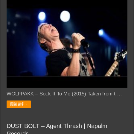
WOLFPAKK – Sock It To Me (2015) Taken from t …
閱讀更多 »
DUST BOLT – Agent Thrash | Napalm
Records