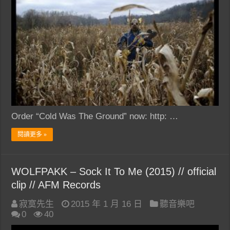
Order “Cold Was The Ground” now: http: …
閱讀更多 »
WOLFPAKK – Sock It To Me (2015) // official
clip // AFM Records
寂寞先生
2015 年 1 月 16 日
聽音樂吧
0
40