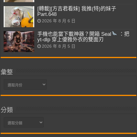
[轉載][方吉君看妹] 我推(特)的妹子
Part.648
2026 年 8 月 6 日
手機也能當下載神器？開箱 Seal
：把
yt-dlp 穿上優雅外衣的雙面刃
2026 年 8 月 5 日
彙整
彙
整
分類
分
類