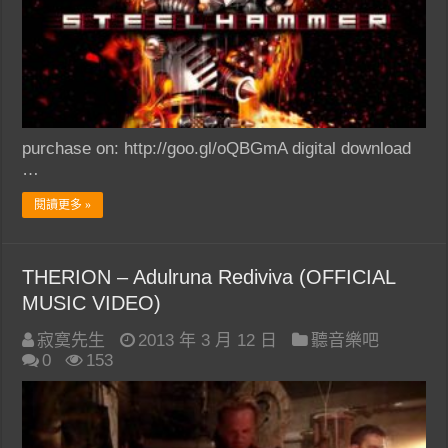
purchase on: http://goo.gl/oQBGmA digital download
…
閱讀更多 »
THERION – Adulruna Rediviva (OFFICIAL
MUSIC VIDEO)
寂寞先生
2013 年 3 月 12 日
聽音樂吧
0
153