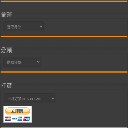
彙整
彙
整
分類
分
類
打賞