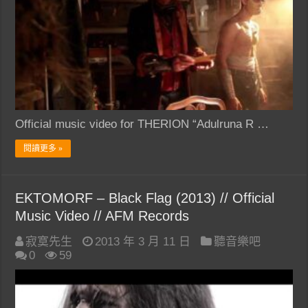
Official music video for THERION “Adulruna R …
閱讀更多 »
EKTOMORF – Black Flag (2013) // Official
Music Video // AFM Records
寂寞先生
2013 年 3 月 11 日
聽音樂吧
0
59