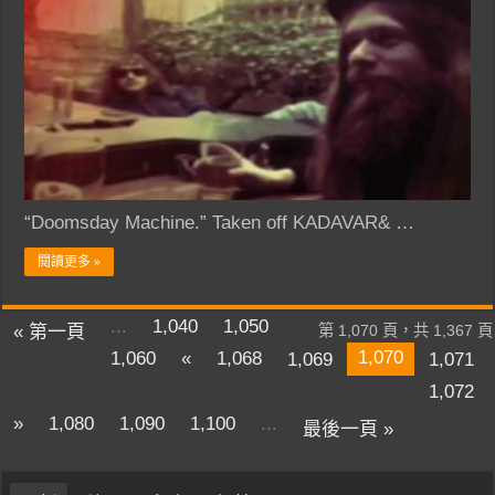
“Doomsday Machine.” Taken off KADAVAR& …
閱讀更多 »
...
1,040
1,050
« 第一頁
第 1,070 頁，共 1,367 頁
1,070
1,060
«
1,068
1,069
1,071
1,072
»
1,080
1,090
1,100
...
最後一頁 »