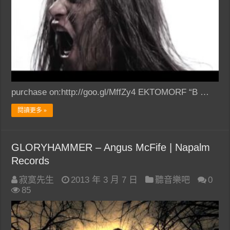
purchase on:http://goo.gl/MffZy4 EKTOMORF “B …
閱讀更多 »
GLORYHAMMER – Angus McFife | Napalm
Records
寂寞先生
2013 年 3 月 7 日
聽音樂吧
0
85