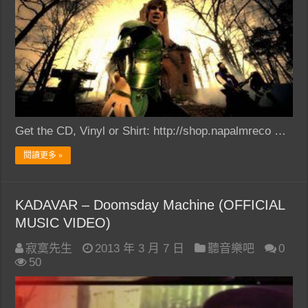
Get the CD, Vinyl or Shirt: http://shop.napalmreco …
閱讀更多 »
KADAVAR – Doomsday Machine (OFFICIAL
MUSIC VIDEO)
寂寞先生
2013 年 3 月 7 日
聽音樂吧
0
50