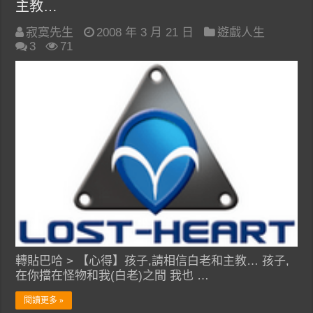
主教…
寂寞先生
2008 年 3 月 21 日
遊戲人生
3
71
轉貼巴哈 > 【心得】孩子,請相信白老和主教… 孩子,
在你擋在怪物和我(白老)之間 我也 …
閱讀更多 »