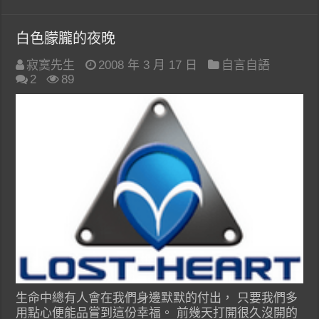
白色朦朧的夜晚
寂寞先生
2008 年 3 月 17 日
自言自語
2
89
生命中總有人會在我們身邊默默的付出， 只要我們多
用點心便能品嘗到這份幸福。 前幾天打開很久沒開的